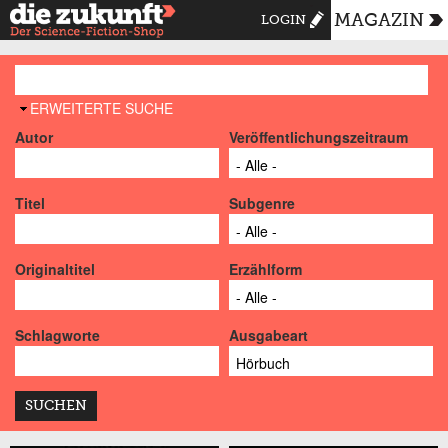
MAGAZIN
LOGIN
AUSBLENDEN
ERWEITERTE SUCHE
Autor
Veröffentlichungszeitraum
Titel
Subgenre
Originaltitel
Erzählform
Schlagworte
Ausgabeart