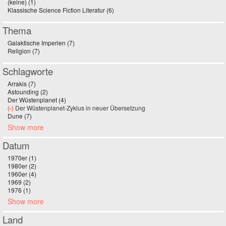
(keine) (1)
Apply (keine) filter
Klassische Science Fiction Literatur (6)
Apply Klassische Science Fiction
Literatur filter
Thema
Galaktische Imperien (7)
Apply Galaktische Imperien filter
Religion (7)
Apply Religion filter
Schlagworte
Arrakis (7)
Apply Arrakis filter
Astounding (2)
Apply Astounding filter
Der Wüstenplanet (4)
Apply Der Wüstenplanet filter
(-)
Remove Der Wüstenplanet-Zyklus in neuer Übersetzung filter
Der Wüstenplanet-Zyklus in neuer Übersetzung
Dune (7)
Apply Dune filter
Show more
Datum
1970er (1)
Apply 1970er filter
1980er (2)
Apply 1980er filter
1960er (4)
Apply 1960er filter
1969 (2)
Apply 1969 filter
1976 (1)
Apply 1976 filter
Show more
Land