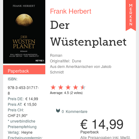
Frank Herbert
Der
Wüstenplanet
Roman
Originaltitel:
Dune
Aus dem Amerikanischen von Jakob
Paperback
Schmidt
ISBN:
€ 14,99
978-3-453-31717-
Average:
4.5
(
2
votes)
8
Preis DE:
€ 14,99
Preis AT:
€ 15,50
Preis CH:
0 Kommentare
CHF 21,90*
€ 14,99
* unverbindliche
Preisempfehlung
Paperback
Verlag:
Heyne
Alle Preisangaben inkl. MwSt.
Erscheinungstermin: