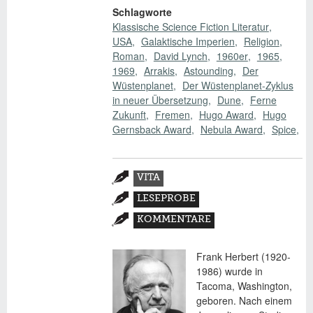
Schlagworte
Klassische Science Fiction Literatur
USA
Galaktische Imperien
Religion
Roman
David Lynch
1960er
1965
1969
Arrakis
Astounding
Der
Wüstenplanet
Der Wüstenplanet-Zyklus
in neuer Übersetzung
Dune
Ferne
Zukunft
Fremen
Hugo Award
Hugo
Gernsback Award
Nebula Award
Spice
Zusatzmaterial
VITA
(AKTIVER
LESEPROBE
REITER)
KOMMENTARE
Frank Herbert (1920-
1986) wurde in
Tacoma, Washington,
geboren. Nach einem