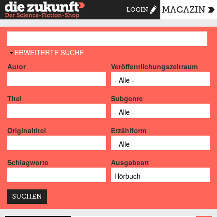
MAGAZIN
LOGIN
AUSBLENDEN
ERWEITERTE SUCHE
Autor
Veröffentlichungszeitraum
Titel
Subgenre
Originaltitel
Erzählform
Schlagworte
Ausgabeart