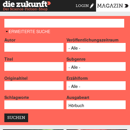
MAGAZIN
LOGIN
AUSBLENDEN
ERWEITERTE SUCHE
Autor
Veröffentlichungszeitraum
Titel
Subgenre
Originaltitel
Erzählform
Schlagworte
Ausgabeart