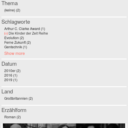
Thema
(keine) (2)
Apply (keine) filter
Schlagworte
Arthur C. Clarke Award (1)
Apply Arthur C. Clarke Award filter
(-)
Remove Die Kinder der Zeit Reihe filter
Die Kinder der Zeit Reihe
Evolution (2)
Apply Evolution filter
Ferne Zukunft (2)
Apply Ferne Zukunft filter
Gentechnik (1)
Apply Gentechnik filter
Show more
Datum
2010er (2)
Apply 2010er filter
2016 (1)
Apply 2016 filter
2019 (1)
Apply 2019 filter
Land
Großbritannien (2)
Apply Großbritannien filter
Erzählform
Roman (2)
Apply Roman filter