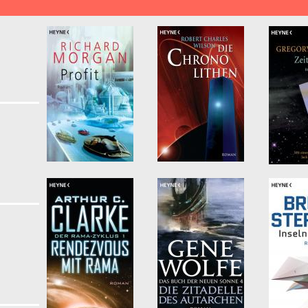
lypse & Postapokalypse filter
unft & Cyberpunk filter
rke Award filter