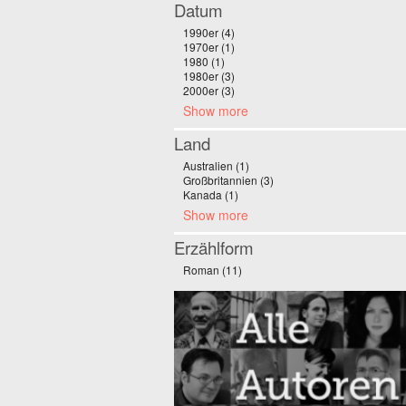
Datum
1990er (4)
Apply 1990er filter
1970er (1)
Apply 1970er filter
1980 (1)
Apply 1980 filter
1980er (3)
Apply 1980er filter
2000er (3)
Apply 2000er filter
Show more
Land
Australien (1)
Apply Australien filter
Großbritannien (3)
Apply Großbritannien filter
Kanada (1)
Apply Kanada filter
Show more
Erzählform
Roman (11)
Apply Roman filter