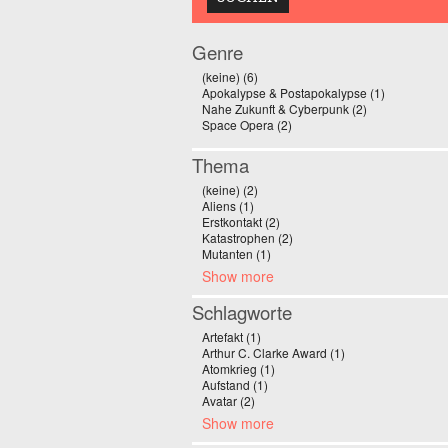
Genre
(keine) (6)
Apply (keine) filter
Apokalypse & Postapokalypse (1)
Apply Apoka
Nahe Zukunft & Cyberpunk (2)
Apply Nahe Zuk
Space Opera (2)
Apply Space Opera filter
Thema
(keine) (2)
Apply (keine) filter
Aliens (1)
Apply Aliens filter
Erstkontakt (2)
Apply Erstkontakt filter
Katastrophen (2)
Apply Katastrophen filter
Mutanten (1)
Apply Mutanten filter
Show more
Schlagworte
Artefakt (1)
Apply Artefakt filter
Arthur C. Clarke Award (1)
Apply Arthur C. Cla
Atomkrieg (1)
Apply Atomkrieg filter
Aufstand (1)
Apply Aufstand filter
Avatar (2)
Apply Avatar filter
Show more