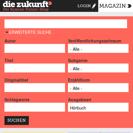
MAGAZIN
LOGIN
AUSBLENDEN
ERWEITERTE SUCHE
Autor
Veröffentlichungszeitraum
Titel
Subgenre
Originaltitel
Erzählform
Schlagworte
Ausgabeart