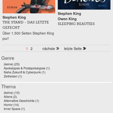
Stephen King
Stephen King
Owen King
THE STAND - DAS LETZTE
SLEEPING BEAUTIES
GEFECHT
Über 1.500 Seiten Stephen King
pur!
1
2
nächste
letzte Seite
Genre
(keine) (23)
Apply (keine) filter
Apokalypse & Postapokalypse (1)
Apply Apokalypse & Postapokalypse filter
Nahe Zukunft & Cyberpunk (1)
Apply Nahe Zukunft & Cyberpunk filter
Zeitreisen (1)
Apply Zeitreisen filter
Thema
(keine) (10)
Apply (keine) filter
Aliens (2)
Apply Aliens filter
Alternative Geschichte (1)
Apply Alternative Geschichte filter
Horror (14)
Apply Horror filter
Inner Space (1)
Apply Inner Space filter