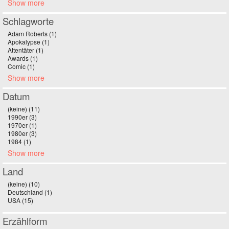
Show more
Schlagworte
Adam Roberts (1)
Apply Adam Roberts filter
Apokalypse (1)
Apply Apokalypse filter
Attentäter (1)
Apply Attentäter filter
Awards (1)
Apply Awards filter
Comic (1)
Apply Comic filter
Show more
Datum
(keine) (11)
Apply (keine) filter
1990er (3)
Apply 1990er filter
1970er (1)
Apply 1970er filter
1980er (3)
Apply 1980er filter
1984 (1)
Apply 1984 filter
Show more
Land
(keine) (10)
Apply (keine) filter
Deutschland (1)
Apply Deutschland filter
USA (15)
Apply USA filter
Erzählform