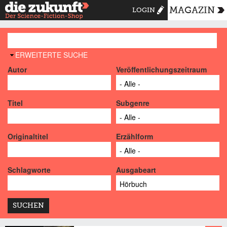
MAGAZIN
LOGIN
AUSBLENDEN
ERWEITERTE SUCHE
Autor
Veröffentlichungszeitraum
Titel
Subgenre
Originaltitel
Erzählform
Schlagworte
Ausgabeart