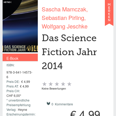
Sascha Mamczak
Sebastian Pirling
Wolfgang Jeschke
Das Science
Fiction Jahr
E-Book
2014
ISBN:
€ 4,99
978-3-641-14573-
6
Preis DE:
€ 4,99
Preis AT:
€ 4,99
Keine Bewertungen
Preis CH:
CHF 6,00*
* unverbindliche
0 Kommentare
Preisempfehlung
€ 4,99
Verlag:
Heyne
Erscheinungstermin: