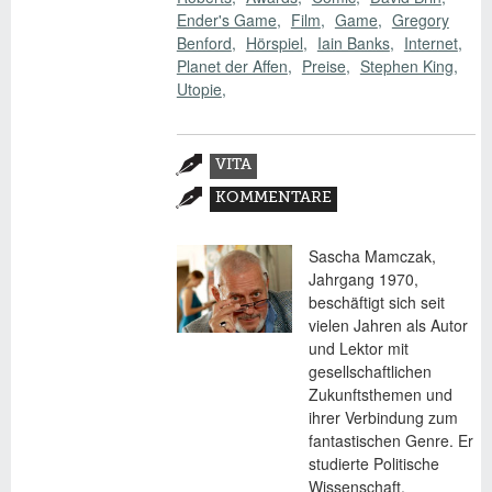
Ender's Game
Film
Game
Gregory
Benford
Hörspiel
Iain Banks
Internet
Planet der Affen
Preise
Stephen King
Utopie
Zusatzmaterial
VITA
(AKTIVER
KOMMENTARE
REITER)
Sascha Mamczak,
Jahrgang 1970,
beschäftigt sich seit
vielen Jahren als Autor
und Lektor mit
gesellschaftlichen
Zukunftsthemen und
ihrer Verbindung zum
fantastischen Genre. Er
studierte Politische
Wissenschaft,