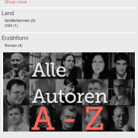
Show more
Land
Großbritannien (3)
Apply Großbritannien filter
USA (1)
Apply USA filter
Erzählform
Roman (4)
Apply Roman filter