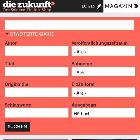
MAGAZIN
LOGIN
AUSBLENDEN
ERWEITERTE SUCHE
Autor
Veröffentlichungszeitraum
Titel
Subgenre
Originaltitel
Erzählform
Schlagworte
Ausgabeart