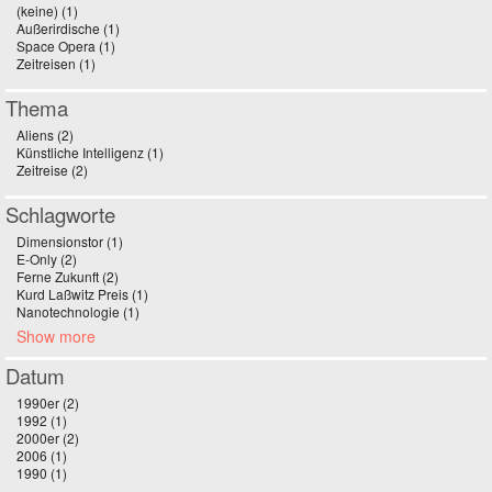
(keine) (1)
Apply (keine) filter
Außerirdische (1)
Apply Außerirdische filter
Space Opera (1)
Apply Space Opera filter
Zeitreisen (1)
Apply Zeitreisen filter
Thema
Aliens (2)
Apply Aliens filter
Künstliche Intelligenz (1)
Apply Künstliche Intelligenz filter
Zeitreise (2)
Apply Zeitreise filter
Schlagworte
Dimensionstor (1)
Apply Dimensionstor filter
E-Only (2)
Apply E-Only filter
Ferne Zukunft (2)
Apply Ferne Zukunft filter
Kurd Laßwitz Preis (1)
Apply Kurd Laßwitz Preis filter
Nanotechnologie (1)
Apply Nanotechnologie filter
Show more
Datum
1990er (2)
Apply 1990er filter
1992 (1)
Apply 1992 filter
2000er (2)
Apply 2000er filter
2006 (1)
Apply 2006 filter
1990 (1)
Apply 1990 filter