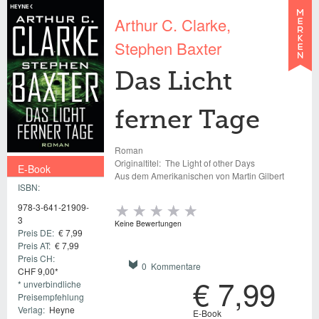
Arthur C. Clarke
Stephen Baxter
Das Licht
ferner Tage
Roman
Originaltitel:
The Light of other Days
E-Book
Aus dem Amerikanischen von Martin Gilbert
ISBN:
€ 7,99
978-3-641-21909-
3
Keine Bewertungen
Preis DE:
€ 7,99
Preis AT:
€ 7,99
Preis CH:
0 Kommentare
CHF 9,00*
€ 7,99
* unverbindliche
Preisempfehlung
Verlag:
Heyne
E-Book