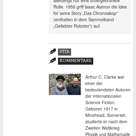
allerdings nur eine untergeordnete
Rolle. 1956 griff Isaac Asimov die Idee
für seine Story „Das Chronoskop“
(enthalten in dem Sammelband
„Geliebter Roboter“) auf.
Zusatzmaterial
VITA
(AKTIVER
KOMMENTARE
REITER)
Arthur C. Clarke war
einer der
bedeutendsten Autoren
der internationalen
Science Fiction.
Geboren 1917 in
Minehead, Somerset,
studierte er nach dem
Zweiten Weltkrieg
Physik und Mathematik