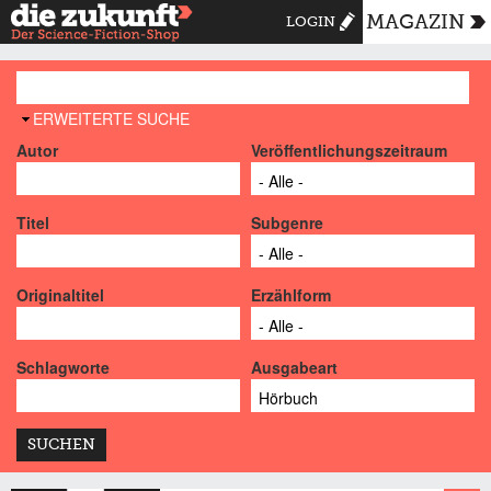
MAGAZIN
LOGIN
AUSBLENDEN
ERWEITERTE SUCHE
Autor
Veröffentlichungszeitraum
Titel
Subgenre
Originaltitel
Erzählform
Schlagworte
Ausgabeart