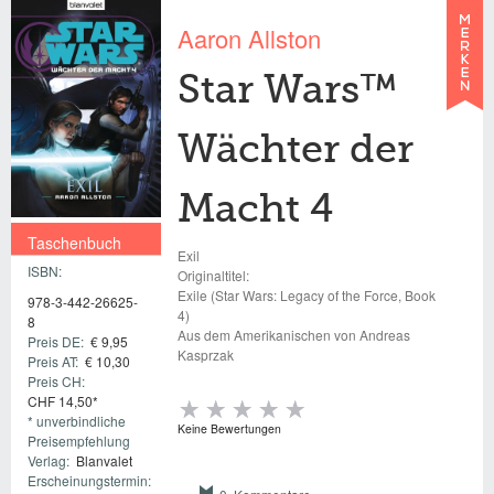
Aaron Allston
Star Wars™
Wächter der
Macht 4
Taschenbuch
Exil
ISBN:
€ 9,95
Originaltitel:
Exile (Star Wars: Legacy of the Force, Book
978-3-442-26625-
4)
8
Aus dem Amerikanischen von Andreas
Preis DE:
€ 9,95
Kasprzak
Preis AT:
€ 10,30
Preis CH:
CHF 14,50*
* unverbindliche
Keine Bewertungen
Preisempfehlung
Verlag:
Blanvalet
Erscheinungstermin: