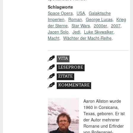
Schlagworte
Space Opera
USA
Galaktische
Imperien
Roman
George Lucas
Krieg
der Sterne
Star Wars
2000er
2007
Jacen Solo
Jedi
Luke Skywalker
Macht
Wächter der Macht-Reihe
Zusatzmaterial
VITA
(AKTIVER
LESEPROBE
REITER)
ZITATE
KOMMENTARE
Aaron Allston wurde
1960 in Corsicana,
Texas, geboren. Er ist
der Autor mehrerer
Romane und Erfinder
von Rollenspiel-