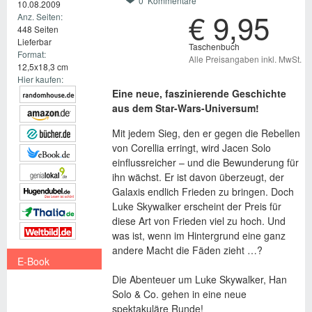
0 Kommentare
10.08.2009
€ 9,95
Anz. Seiten:
448 Seiten
Lieferbar
Taschenbuch
Format:
Alle Preisangaben inkl. MwSt.
12,5x18,3 cm
Hier kaufen:
Eine neue, faszinierende Geschichte
aus dem Star-Wars-Universum!
Mit jedem Sieg, den er gegen die Rebellen
von Corellia erringt, wird Jacen Solo
einflussreicher – und die Bewunderung für
ihn wächst. Er ist davon überzeugt, der
Galaxis endlich Frieden zu bringen. Doch
Luke Skywalker erscheint der Preis für
diese Art von Frieden viel zu hoch. Und
was ist, wenn im Hintergrund eine ganz
andere Macht die Fäden zieht …?
E-Book
Die Abenteuer um Luke Skywalker, Han
€ 8,99
Solo & Co. gehen in eine neue
spektakuläre Runde!