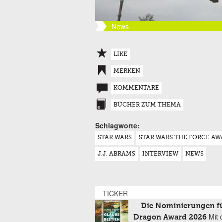
News
LIKE
MERKEN
KOMMENTARE
BÜCHER ZUM THEMA
Schlagworte:
STAR WARS
STAR WARS THE FORCE A
J.J. ABRAMS
INTERVIEW
NEWS
TICKER
Die Nominierungen f
Mit 
Dragon Award 2026