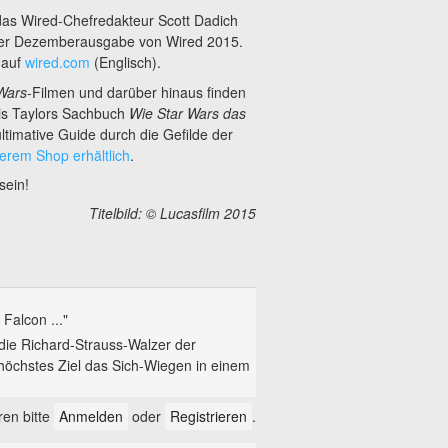
 das Wired-Chefredakteur Scott Dadich
n der Dezemberausgabe von Wired 2015.
 auf
wired.com
(Englisch).
Wars
-Filmen und darüber hinaus finden
ris Taylors Sachbuch
Wie Star Wars das
ultimative Guide durch die Gefilde der
serem Shop erhältlich
.
sein!
Titelbild: © Lucasfilm 2015
Falcon ..."
die Richard-Strauss-Walzer der
öchstes Ziel das Sich-Wiegen in einem
en bitte
Anmelden
oder
Registrieren
.