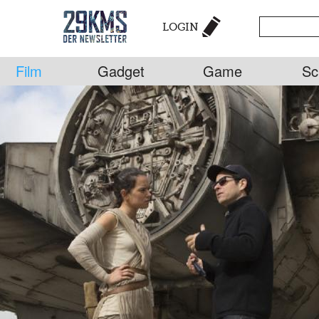
LOGIN
Film
Gadget
Game
Sc