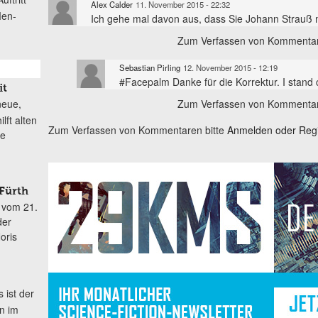
Alex Calder
11. November 2015 - 22:32
Men-
Ich gehe mal davon aus, dass Sie Johann Strauß 
Zum Verfassen von Kommentar
Sebastian Pirling
12. November 2015 - 12:19
#Facepalm Danke für die Korrektur. I stand 
it
Zum Verfassen von Kommentar
neue,
lft alten
Zum Verfassen von Kommentaren bitte
Anmelden oder Regis
ke
 Fürth
 vom 21.
der
oris
 ist der
n im