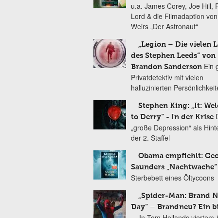
u.a. James Corey, Joe Hill, 
Lord & die Filmadaption vo
Weirs „Der Astronaut“
„Legion – Die vielen 
des Stephen Leeds“ von
Ein 
Brandon Sanderson
Privatdetektiv mit vielen
halluzinierten Persönlichkei
Stephen King: „It: We
to Derry“ - In der Krise
„große Depression“ als Hint
der 2. Staffel
Obama empfiehlt: Ge
Saunders „Nachtwache“
Sterbebett eines Öltycoons
„Spider-Man: Brand 
Day“ – Brandneu? Ein b
In Tom Hollands viertem Au