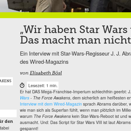
„Wir haben Star War
Das macht man nicht l
Ein Interview mit Star-Wars-Regisseur J. J. 
des Wired-Magazins
von
Elisabeth Bösl
WAKENS
Lesezeit: 1 min.
Er hat DAS Mega-Franchise-Imperium schlechthin geerbt: J
Wars
- The Force Awakens
, dem sicherlich am heißesten er
Interview mit dem Wired-Magazin
sprach Abrams darüber, w
wie man sich als Superfan fühlt, wenn man plötzlich im Mill
warum
The Force Awakens
kein Star-Wars-Reboot ist und w
ausmacht. Und: Das Script für Star Wars VIII ist laut Abram
ür den
dabei
gespannt!