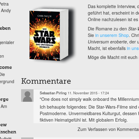
Petra
Das komplette Interview,
n Andy
geführt hat, erscheint i
Online nachzulesen ist es
Die Romane zu den
Star-
Leben
Sie
in unserem Shop
. Ch
Universum eroberte
, der 
genialer
Macht, ist ebenfalls
in un
ten
Möge die Macht mit euch 
lcome
Die
Kommentare
ergrund
Sebastian Pirling
11. November 2015 - 17:24
"One does not simply walk onboard the Millennium 
orge
Am
Ich behaupte folgendes: Die Star-Wars-Filme sind 
Postmoderne. Unvermeidbares Kulturgut, dessen h
fiktiven Heimatgefühl ist. Mit globalem Erfolg.
New
Zum Verfassen von Kommentar
isschen
ftritt