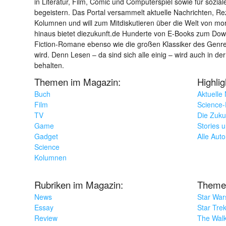
in Literatur, Film, Comic und Computerspiel sowie für sozia
begeistern. Das Portal versammelt aktuelle Nachrichten, R
Kolumnen und will zum Mitdiskutieren über die Welt von m
hinaus bietet diezukunft.de Hunderte von E-Books zum Down
Fiction-Romane ebenso wie die großen Klassiker des Genres 
wird. Denn Lesen – da sind sich alle einig – wird auch in der
behalten.
Themen im Magazin:
Highli
Buch
Aktuelle
Film
Science-F
TV
Die Zuku
Game
Stories 
Gadget
Alle Aut
Science
Kolumnen
Rubriken im Magazin:
Theme
News
Star War
Essay
Star Tre
Review
The Wal