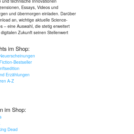
le und technische Innovationen
ezensionen, Essays, Videos und
orgen und übermorgen einladen. Darüber
load an, wichtige aktuelle Science-
– eine Auswahl, die stetig erweitert
 digitalen Zukunft seinen Stellenwert
ghts im Shop:
 Neuerscheinungen
iction-Bestseller
nftsedition
und Erzählungen
oren A-Z
n im Shop:
s
k
king Dead