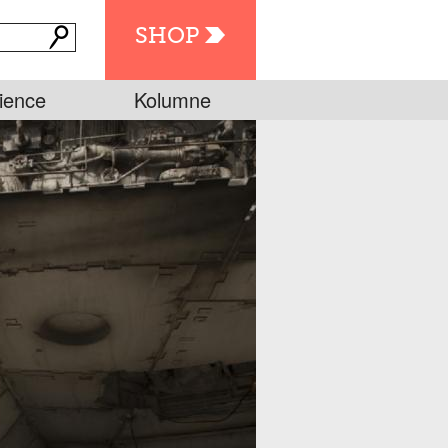
SHOP
ience
Kolumne