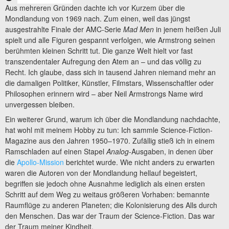
Aus mehreren Gründen dachte ich vor Kurzem über die
Mondlandung von 1969 nach. Zum einen, weil das jüngst
ausgestrahlte Finale der AMC-Serie
Mad Men
in jenem heißen Juli
spielt und alle Figuren gespannt verfolgen, wie Armstrong seinen
berühmten kleinen Schritt tut. Die ganze Welt hielt vor fast
transzendentaler Aufregung den Atem an – und das völlig zu
Recht. Ich glaube, dass sich in tausend Jahren niemand mehr an
die damaligen Politiker, Künstler, Filmstars, Wissenschaftler oder
Philosophen erinnern wird – aber Neil Armstrongs Name wird
unvergessen bleiben.
Ein weiterer Grund, warum ich über die Mondlandung nachdachte,
hat wohl mit meinem Hobby zu tun: Ich sammle Science-Fiction-
Magazine aus den Jahren 1950–1970. Zufällig stieß ich in einem
Ramschladen auf einen Stapel
Analog
-Ausgaben, in denen über
die
Apollo-Mission
berichtet wurde. Wie nicht anders zu erwarten
waren die Autoren von der Mondlandung hellauf begeistert,
begriffen sie jedoch ohne Ausnahme lediglich als einen ersten
Schritt auf dem Weg zu weitaus größeren Vorhaben: bemannte
Raumflüge zu anderen Planeten; die Kolonisierung des Alls durch
den Menschen. Das war der Traum der Science-Fiction. Das war
der Traum meiner Kindheit.