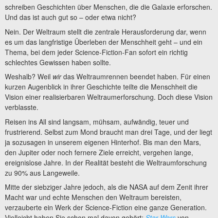
schreiben Geschichten über Menschen, die die Galaxie erforschen.
Und das ist auch gut so – oder etwa nicht?
Nein. Der Weltraum stellt die zentrale Herausforderung dar, wenn
es um das langfristige Überleben der Menschheit geht – und ein
Thema, bei dem jeder Science-Fiction-Fan sofort ein richtig
schlechtes Gewissen haben sollte.
Weshalb? Weil
wir
das Weltraumrennen beendet haben. Für einen
kurzen Augenblick in ihrer Geschichte teilte die Menschheit die
Vision einer realisierbaren Weltraumerforschung. Doch diese Vision
verblasste.
Reisen ins All sind langsam, mühsam, aufwändig, teuer und
frustrierend. Selbst zum Mond braucht man drei Tage, und der liegt
ja sozusagen in unserem eigenen Hinterhof. Bis man den Mars,
den Jupiter oder noch fernere Ziele erreicht, vergehen lange,
ereignislose Jahre. In der Realität besteht die Weltraumforschung
zu 90% aus Langeweile.
Mitte der siebziger Jahre jedoch, als die NASA auf dem Zenit ihrer
Macht war und echte Menschen den Weltraum bereisten,
verzauberte ein Werk der Science-Fiction eine ganze Generation.
Vielleicht haben Sie schon mal davon gehört:
Star Wars
von