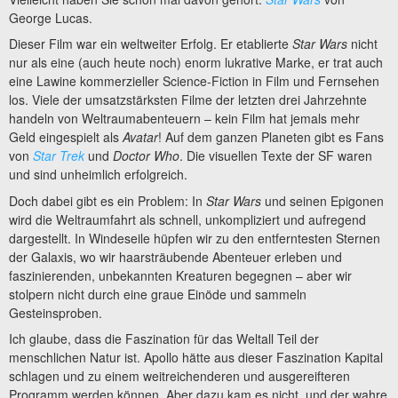
George Lucas.
Dieser Film war ein weltweiter Erfolg. Er etablierte
Star Wars
nicht
nur als eine (auch heute noch) enorm lukrative Marke, er trat auch
eine Lawine kommerzieller Science-Fiction in Film und Fernsehen
los. Viele der umsatzstärksten Filme der letzten drei Jahrzehnte
handeln von Weltraumabenteuern – kein Film hat jemals mehr
Geld eingespielt als
Avatar
! Auf dem ganzen Planeten gibt es Fans
von
Star Trek
und
Doctor Who
. Die visuellen Texte der SF waren
und sind unheimlich erfolgreich.
Doch dabei gibt es ein Problem: In
Star Wars
und seinen Epigonen
wird die Weltraumfahrt als schnell, unkompliziert und aufregend
dargestellt. In Windeseile hüpfen wir zu den entferntesten Sternen
der Galaxis, wo wir haarsträubende Abenteuer erleben und
faszinierenden, unbekannten Kreaturen begegnen – aber wir
stolpern nicht durch eine graue Einöde und sammeln
Gesteinsproben.
Ich glaube, dass die Faszination für das Weltall Teil der
menschlichen Natur ist. Apollo hätte aus dieser Faszination Kapital
schlagen und zu einem weitreichenderen und ausgereifteren
Programm werden können. Aber dazu kam es nicht, und der wahre