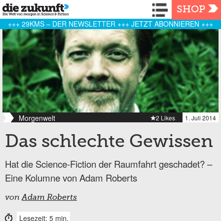
Navigation
SHOP
+++ 29KMS – DER NEWSLETTER +++ JETZT ABONNIEREN +++
Morgenwelt
2 Likes
1. Juli 2014
Das schlechte Gewissen
Hat die Science-Fiction der Raumfahrt geschadet? –
Eine Kolumne von Adam Roberts
von
Adam Roberts
Lesezeit: 5 min.