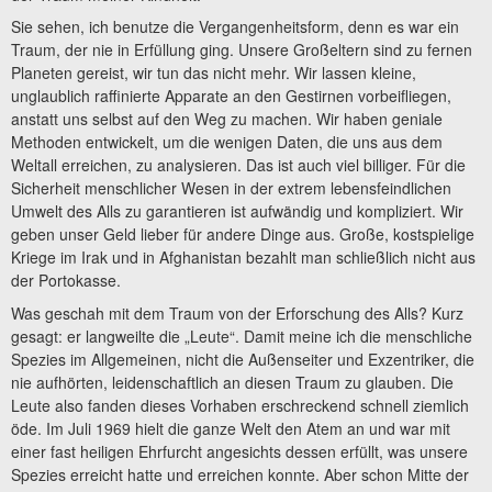
Sie sehen, ich benutze die Vergangenheitsform, denn es war ein
Traum, der nie in Erfüllung ging. Unsere Großeltern sind zu fernen
Planeten gereist, wir tun das nicht mehr. Wir lassen kleine,
unglaublich raffinierte Apparate an den Gestirnen vorbeifliegen,
anstatt uns selbst auf den Weg zu machen. Wir haben geniale
Methoden entwickelt, um die wenigen Daten, die uns aus dem
Weltall erreichen, zu analysieren. Das ist auch viel billiger. Für die
Sicherheit menschlicher Wesen in der extrem lebensfeindlichen
Umwelt des Alls zu garantieren ist aufwändig und kompliziert. Wir
geben unser Geld lieber für andere Dinge aus. Große, kostspielige
Kriege im Irak und in Afghanistan bezahlt man schließlich nicht aus
der Portokasse.
Was geschah mit dem Traum von der Erforschung des Alls? Kurz
gesagt: er langweilte die „Leute“. Damit meine ich die menschliche
Spezies im Allgemeinen, nicht die Außenseiter und Exzentriker, die
nie aufhörten, leidenschaftlich an diesen Traum zu glauben. Die
Leute also fanden dieses Vorhaben erschreckend schnell ziemlich
öde. Im Juli 1969 hielt die ganze Welt den Atem an und war mit
einer fast heiligen Ehrfurcht angesichts dessen erfüllt, was unsere
Spezies erreicht hatte und erreichen konnte. Aber schon Mitte der