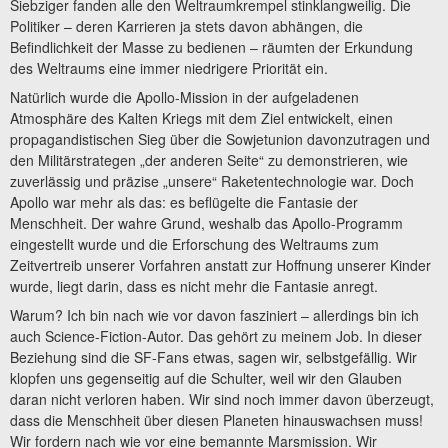
Siebziger fanden alle den Weltraumkrempel stinklangweilig. Die
Politiker – deren Karrieren ja stets davon abhängen, die
Befindlichkeit der Masse zu bedienen – räumten der Erkundung
des Weltraums eine immer niedrigere Priorität ein.
Natürlich wurde die Apollo-Mission in der aufgeladenen
Atmosphäre des Kalten Kriegs mit dem Ziel entwickelt, einen
propagandistischen Sieg über die Sowjetunion davonzutragen und
den Militärstrategen „der anderen Seite“ zu demonstrieren, wie
zuverlässig und präzise „unsere“ Raketentechnologie war. Doch
Apollo war mehr als das: es beflügelte die Fantasie der
Menschheit. Der wahre Grund, weshalb das Apollo-Programm
eingestellt wurde und die Erforschung des Weltraums zum
Zeitvertreib unserer Vorfahren anstatt zur Hoffnung unserer Kinder
wurde, liegt darin, dass es nicht mehr die Fantasie anregt.
Warum? Ich bin nach wie vor davon fasziniert – allerdings bin ich
auch Science-Fiction-Autor. Das gehört zu meinem Job. In dieser
Beziehung sind die SF-Fans etwas, sagen wir, selbstgefällig. Wir
klopfen uns gegenseitig auf die Schulter, weil wir den Glauben
daran nicht verloren haben. Wir sind noch immer davon überzeugt,
dass die Menschheit über diesen Planeten hinauswachsen muss!
Wir fordern nach wie vor eine bemannte Marsmission. Wir