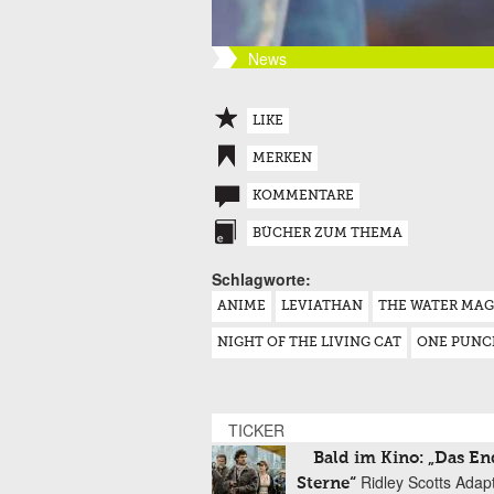
News
LIKE
MERKEN
KOMMENTARE
BÜCHER ZUM THEMA
Schlagworte:
ANIME
LEVIATHAN
THE WATER MAG
NIGHT OF THE LIVING CAT
ONE PUNC
TICKER
Bald im Kino: „Das En
Ridley Scotts Adap
Sterne“