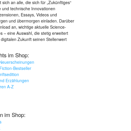
sich an alle, die sich für „Zukünftiges“
le und technische Innovationen
ezensionen, Essays, Videos und
orgen und übermorgen einladen. Darüber
load an, wichtige aktuelle Science-
– eine Auswahl, die stetig erweitert
 digitalen Zukunft seinen Stellenwert
ghts im Shop:
 Neuerscheinungen
iction-Bestseller
nftsedition
und Erzählungen
oren A-Z
n im Shop:
s
k