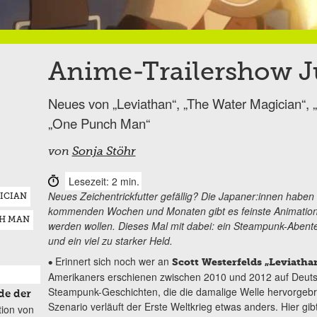
Anime-Trailershow J
Neues von „Leviathan“, „The Water Magician“, „N
„One Punch Man“
von
Sonja Stöhr
Lesezeit: 2 min.
Neues Zeichentrickfutter gefällig? Die Japaner:innen haben 
ICIAN
kommenden Wochen und Monaten gibt es feinste Animationsk
H MAN
werden wollen. Dieses Mal mit dabei: ein Steampunk-Abenteu
und ein viel zu starker Held.
Erinnert sich noch wer an
•
Scott Westerfelds „Leviatha
Amerikaners erschienen zwischen 2010 und 2012 auf Deutsc
Steampunk-Geschichten, die die damalige Welle hervorgebrac
de der
Szenario verläuft der Erste Weltkrieg etwas anders. Hier g
tion von