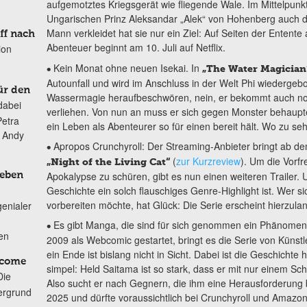
aufgemotztes Kriegsgerät wie fliegende Wale. Im Mittelpunk
Ungarischen Prinz Aleksandar „Alek“ von Hohenberg auch di
Mann verkleidet hat sie nur ein Ziel: Auf Seiten der Entente 
ff nach
Abenteuer beginnt am 10. Juli auf Netflix.
ion
Kein Monat ohne neuen Isekai. In
•
„The Water Magician
Autounfall und wird im Anschluss in der Welt Phi wiedergebo
ür den
Wassermagie heraufbeschwören, nein, er bekommt auch noc
dabei
verliehen. Von nun an muss er sich gegen Monster behaupt
Petra
ein Leben als Abenteurer so für einen bereit hält. Wo zu seh
n Andy
Apropos Crunchyroll: Der Streaming-Anbieter bringt ab de
•
(
zur Kurzreview
). Um die Vorf
„Night of the Living Cat“
Apokalypse zu schüren, gibt es nun einen weiteren Trailer. 
Leben
Geschichte ein solch flauschiges Genre-Highlight ist. Wer s
vorbereiten möchte, hat Glück: Die Serie erscheint hierzulan
genialer
Es gibt Manga, die sind für sich genommen ein Phänome
•
ten
2009 als Webcomic gestartet, bringt es die Serie von Küns
ein Ende ist bislang nicht in Sicht. Dabei ist die Geschichte
lcome
simpel: Held Saitama ist so stark, dass er mit nur einem S
Die
Also sucht er nach Gegnern, die ihm eine Herausforderung bi
ergrund
2025 und dürfte voraussichtlich bei Crunchyroll und Amazon