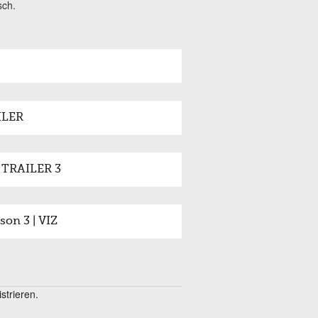
sch.
ILER
L TRAILER 3
son 3 | VIZ
trieren.