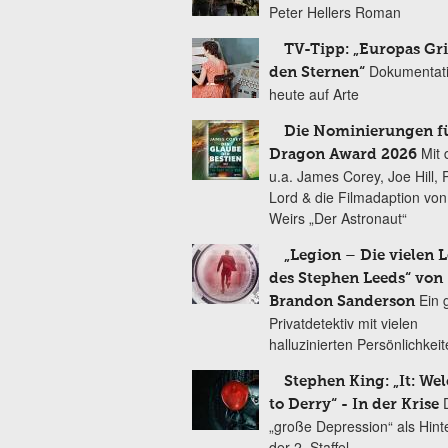
Peter Hellers Roman
TV-Tipp: „Europas Gri
Dokumentat
den Sternen“
heute auf Arte
Die Nominierungen f
Mit 
Dragon Award 2026
u.a. James Corey, Joe Hill, 
Lord & die Filmadaption vo
Weirs „Der Astronaut“
„Legion – Die vielen 
des Stephen Leeds“ von
Ein 
Brandon Sanderson
Privatdetektiv mit vielen
halluzinierten Persönlichkei
Stephen King: „It: We
to Derry“ - In der Krise
„große Depression“ als Hint
der 2. Staffel