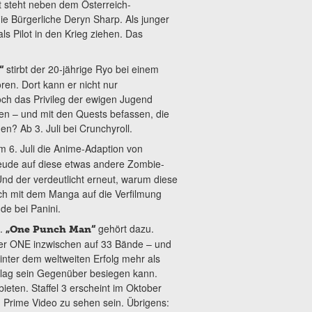
t steht neben dem Österreich-
e Bürgerliche Deryn Sharp. Als junger
als Pilot in den Krieg ziehen. Das
stirbt der 20-jährige Ryo bei einem
“
ren. Dort kann er nicht nur
h das Privileg der ewigen Jugend
en – und mit den Quests befassen, die
en? Ab 3. Juli bei Crunchyroll.
m 6. Juli die Anime-Adaption von
reude auf diese etwas andere Zombie-
Und der verdeutlicht erneut, warum diese
ich mit dem Manga auf die Verfilmung
de bei Panini.
n.
gehört dazu.
„One Punch Man“
tler ONE inzwischen auf 33 Bände – und
 hinter dem weltweiten Erfolg mehr als
chlag sein Gegenüber besiegen kann.
eten. Staffel 3 erscheint im Oktober
 Prime Video zu sehen sein. Übrigens: