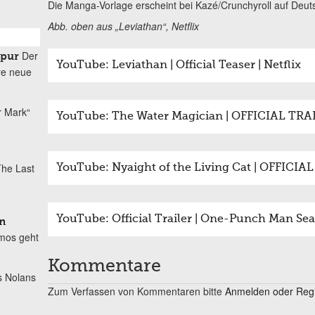
Die Manga-Vorlage erscheint bei Kazé/Crunchyroll auf Deut
Abb. oben aus „Leviathan“, Netflix
Der
spur
YouTube: Leviathan | Official Teaser | Netflix
re neue
r Mark“
YouTube: The Water Magician | OFFICIAL TRA
o
he Last
YouTube: Nyaight of the Living Cat | OFFICIA
YouTube: Official Trailer | One-Punch Man Sea
n
mos geht
Kommentare
s Nolans
Zum Verfassen von Kommentaren bitte
Anmelden oder Regis