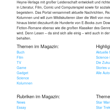
Heyne-Verlags mit großer Leidenschaft entwickelt und richtet 
in Literatur, Film, Comic und Computerspiel sowie für sozia
begeistern. Das Portal versammelt aktuelle Nachrichten, R
Kolumnen und will zum Mitdiskutieren über die Welt von m
hinaus bietet diezukunft.de Hunderte von E-Books zum Down
Fiction-Romane ebenso wie die großen Klassiker des Genres 
wird. Denn Lesen – da sind sich alle einig – wird auch in der
behalten.
Themen im Magazin:
Highli
Buch
Aktuelle
Film
Science-F
TV
Die Zuku
Game
Stories 
Gadget
Alle Aut
Science
Kolumnen
Rubriken im Magazin:
Theme
News
Star War
Essay
Star Tre