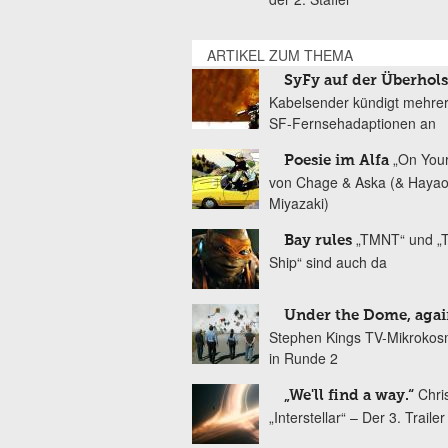
ARTIKEL ZUM THEMA
SyFy auf der Überhol
Kabelsender kündigt mehre
SF-Fernsehadaptionen an
„On You
Poesie im Alfa
von Chage & Aska (& Haya
Miyazaki)
„TMNT“ und „T
Bay rules
Ship“ sind auch da
Under the Dome, agai
Stephen Kings TV-Mikrokos
in Runde 2
Chri
„We'll find a way.“
„Interstellar“ – Der 3. Trailer