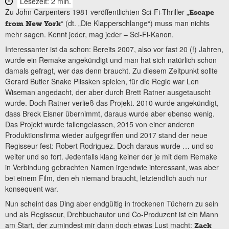
Lesezeit: 2 min.
Zu John Carpenters 1981 veröffentlichten Sci-Fi-Thriller „
Escape
“ (dt.
„Die Klapperschlange“) muss man nichts
from New York
mehr sagen. Kennt jeder, mag jeder – Sci-Fi-Kanon.
Interessanter ist da schon: Bereits 2007, also vor fast 20 (!) Jahren,
wurde ein Remake angekündigt und man hat sich natürlich schon
damals gefragt, wer das denn braucht. Zu diesem Zeitpunkt sollte
Gerard Butler Snake Plissken spielen, für die Regie war Len
Wiseman angedacht, der aber durch Brett Ratner ausgetauscht
wurde. Doch Ratner verließ das Projekt. 2010 wurde angekündigt,
dass Breck Eisner übernimmt, daraus wurde aber ebenso wenig.
Das Projekt wurde fallengelassen, 2015 von einer anderen
Produktionsfirma wieder aufgegriffen und 2017 stand der neue
Regisseur fest: Robert Rodriguez. Doch daraus wurde … und so
weiter und so fort. Jedenfalls klang keiner der je mit dem Remake
in Verbindung gebrachten Namen irgendwie interessant, was aber
bei einem Film, den eh niemand braucht, letztendlich auch nur
konsequent war.
Nun scheint das Ding aber endgültig in trockenen Tüchern zu sein
und als Regisseur, Drehbuchautor und Co-Produzent ist ein Mann
am Start, der zumindest mir dann doch etwas Lust macht:
Zack