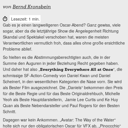
von
Bernd Kronsbein
Lesezeit: 1 min.
Gab es je einen langweiligeren Oscar-Abend? Ganz gewiss, viele
sogar, aber da die letztjährige Show die Angelegenheit Richtung
Skandal und Spektakel verschoben hat, waren die meisten
Verantwortlichen vermutlich froh, dass alles ohne große ersichtliche
Probleme ablief.
So hielten es die Abstimmungsberechtigten auch, die in der
Summe den Auguren in jeder Beziehung Recht gegeben haben.
Und daher hat also „
“, die
Everything Everywhere All at Once
schmissige SF-Action-Comedy von Daniel Kwan und Daniel
Scheinert, in den wesentlichen Kategorien die Nase vorn. Sie wird
als Bester Film ausgezeichnet. Die „Daniels“ bekommen den Preis
für die Beste Regie und für das Beste Originaldrehbuch, Michelle
Yeoh als Beste Hauptdarstellerin, Jamie Lee Curtis und Ke Huy
Quan als Beste Nebendarsteller und Paul Rogers für den Besten
Schnitt.
Dagegen war kein Ankommen. „Avatar: The Way of the Water“
holte sich nur den obligatorischen Oscar für VFX ab, „Pinoccchio“