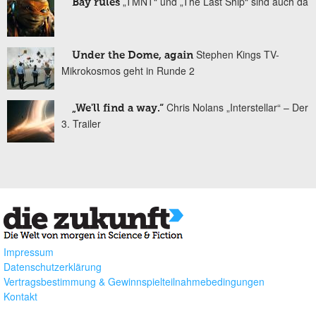
„TMNT“ und „The Last Ship“ sind auch da
Bay rules
Stephen Kings TV-
Under the Dome, again
Mikrokosmos geht in Runde 2
Chris Nolans „Interstellar“ – Der
„We'll find a way.“
3. Trailer
Impressum
Datenschutzerklärung
Vertragsbestimmung & Gewinnspielteilnahmebedingungen
Kontakt