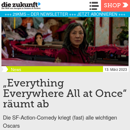
Navigation
SHOP
+++ 29KMS – DER NEWSLETTER +++ JETZT ABONNIEREN +++
News
13. März 2023
„Everything
Everywhere All at Once“
räumt ab
Die SF-Action-Comedy kriegt (fast) alle wichtigen
Oscars