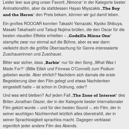
Leider leer aus ging unser Favorit „Nimona“ in der Kategorie bester
Animationsfilm, aber da stattdessen Hayao Miyazakis „
The Boy
“ den Preis bekam, können wir gut damit leben.
and the Heron
Ein großes ROOOAR konnten Takashi Yamazaki, Kiyoko Shibuya,
Masaki Takahashi und Tatsuji Nojima brüllen, die den Oscar für die
besten visuellen Effekte erhielten – „
“
Godzilla Minus One
stampfte zwar nur einmal auf die Bühne, aber es war dann
vielleicht doch die größte Überraschung für Genre-interessierte
Zuschauerinnen und Zuschauer.
Bitter war sicher, dass „
“ nur für den Song „What Was I
Barbie
Made For?“ (Billie Eilish und Finneas O’Connell) zum Podium
gebeten wurde. Aber ehrlich? Nachdem sich damals die erste
Begeisterung über den Film gelegt und etwas Nachdenken
eingestellt hatte – ist schon in Ordnung, oder?
Und was wird bleiben? Auf jeden Fall „
“ des
The Zone of Interest
Briten Jonathan Glazer, der in der Kategorie bester internationaler
Film gekürt wurde – und für den besten Sound –, ein Film, der in
seiner wuchtigen Nüchternheit letztlich alles überstrahlt, der in
seiner Sprachlosigkeit sprachlos macht. Dagegen verblasst
eigentlich jeder andere Film des Abends.