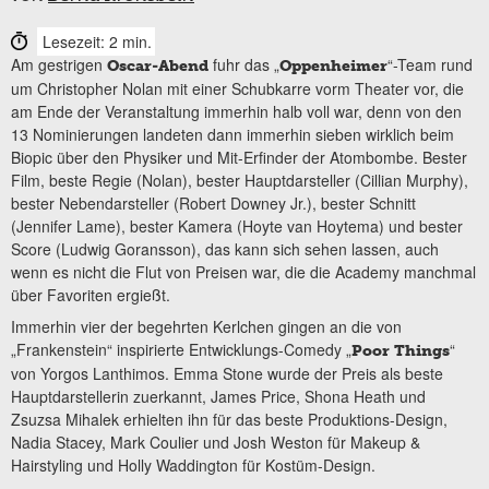
Lesezeit: 2 min.
Am gestrigen
fuhr das „
“-Team rund
Oscar-Abend
Oppenheimer
um Christopher Nolan mit einer Schubkarre vorm Theater vor, die
am Ende der Veranstaltung immerhin halb voll war, denn von den
13 Nominierungen landeten dann immerhin sieben wirklich beim
Biopic über den Physiker und Mit-Erfinder der Atombombe. Bester
Film, beste Regie (Nolan), bester Hauptdarsteller (Cillian Murphy),
bester Nebendarsteller (Robert Downey Jr.), bester Schnitt
(Jennifer Lame), bester Kamera (Hoyte van Hoytema) und bester
Score (Ludwig Goransson), das kann sich sehen lassen, auch
wenn es nicht die Flut von Preisen war, die die Academy manchmal
über Favoriten ergießt.
Immerhin vier der begehrten Kerlchen gingen an die von
„Frankenstein“ inspirierte Entwicklungs-Comedy „
“
Poor Things
von Yorgos Lanthimos. Emma Stone wurde der Preis als beste
Hauptdarstellerin zuerkannt, James Price, Shona Heath und
Zsuzsa Mihalek erhielten ihn für das beste Produktions-Design,
Nadia Stacey, Mark Coulier und Josh Weston für Makeup &
Hairstyling und Holly Waddington für Kostüm-Design.