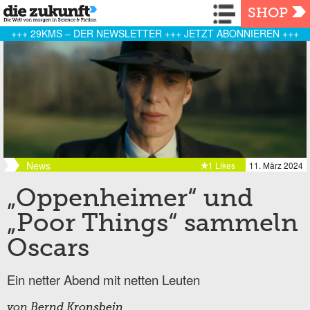
Navigation
SHOP
+++ 29KMS – DER NEWSLETTER +++ JETZT ABONNIEREN +++
News
1 Likes
11. März 2024
„Oppenheimer“ und
„Poor Things“ sammeln
Oscars
Ein netter Abend mit netten Leuten
von
Bernd Kronsbein