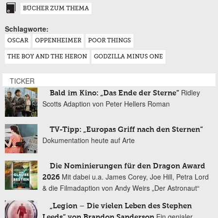
BÜCHER ZUM THEMA
Schlagworte:
OSCAR
OPPENHEIMER
POOR THINGS
THE BOY AND THE HERON
GODZILLA MINUS ONE
TICKER
Ridley
Bald im Kino: „Das Ende der Sterne“
Scotts Adaption von Peter Hellers Roman
TV-Tipp: „Europas Griff nach den Sternen“
Dokumentation heute auf Arte
Die Nominierungen für den Dragon Award
Mit dabei u.a. James Corey, Joe Hill, Petra Lord
2026
& die Filmadaption von Andy Weirs „Der Astronaut“
„Legion – Die vielen Leben des Stephen
Ein genialer
Leeds“ von Brandon Sanderson