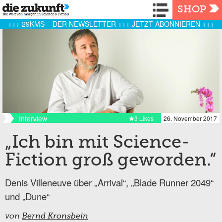
Navigation
SHOP
+++ 29KMS – DER NEWSLETTER +++ JETZT ABONNIEREN +++
Interview
3 Likes
26. November 2017
„Ich bin mit Science-
Fiction groß geworden.“
Denis Villeneuve über „Arrival“, „Blade Runner 2049“
und „Dune“
von
Bernd Kronsbein