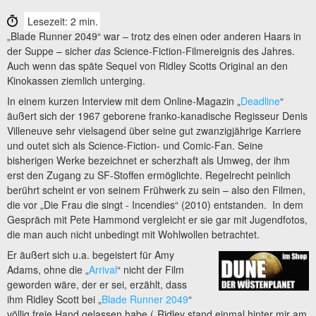
Lesezeit: 2 min.
„Blade Runner 2049“ war – trotz des einen oder anderen Haars in
der Suppe – sicher
das
Science-Fiction-Filmereignis des Jahres.
Auch wenn das späte Sequel von Ridley Scotts Original an den
Kinokassen ziemlich unterging.
In einem kurzen Interview mit dem Online-Magazin „
Deadline
“
äußert sich der 1967 geborene franko-kanadische Regisseur Denis
Villeneuve sehr vielsagend über seine gut zwanzigjährige Karriere
und outet sich als Science-Fiction- und Comic-Fan. Seine
bisherigen Werke bezeichnet er scherzhaft als Umweg, der ihm
erst den Zugang zu SF-Stoffen ermöglichte. Regelrecht peinlich
berührt scheint er von seinem Frühwerk zu sein – also den Filmen,
die vor „Die Frau die singt - Incendies“ (2010) entstanden. In dem
Gespräch mit Pete Hammond vergleicht er sie gar mit Jugendfotos,
die man auch nicht unbedingt mit Wohlwollen betrachtet.
Er äußert sich u.a. begeistert für Amy
Adams, ohne die „
Arrival
“ nicht der Film
geworden wäre, der er sei, erzählt, dass
ihm Ridley Scott bei „
Blade Runner 2049
“
völlig freie Hand gelassen habe („Ridley stand einmal hinter mir am