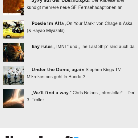
SyFy auf der Überholspur
kündigt mehrere neue SF-Fernsehadaptionen an
„On Your Mark“ von Chage & Aska
Poesie im Alfa
(& Hayao Miyazaki)
„TMNT“ und „The Last Ship“ sind auch da
Bay rules
Stephen Kings TV-
Under the Dome, again
Mikrokosmos geht in Runde 2
Chris Nolans „Interstellar“ – Der
„We'll find a way.“
3. Trailer