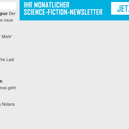
Der
spur
re neue
r Mark“
o
he Last
n
mos geht
s Nolans