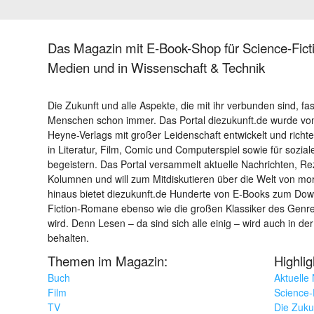
Das Magazin mit E-Book-Shop für Science-Ficti
Medien und in Wissenschaft & Technik
Die Zukunft und alle Aspekte, die mit ihr verbunden sind, fa
Menschen schon immer. Das Portal diezukunft.de wurde von
Heyne-Verlags mit großer Leidenschaft entwickelt und richtet 
in Literatur, Film, Comic und Computerspiel sowie für sozia
begeistern. Das Portal versammelt aktuelle Nachrichten, R
Kolumnen und will zum Mitdiskutieren über die Welt von m
hinaus bietet diezukunft.de Hunderte von E-Books zum Down
Fiction-Romane ebenso wie die großen Klassiker des Genres 
wird. Denn Lesen – da sind sich alle einig – wird auch in der
behalten.
Themen im Magazin:
Highli
Buch
Aktuelle
Film
Science-F
TV
Die Zuku