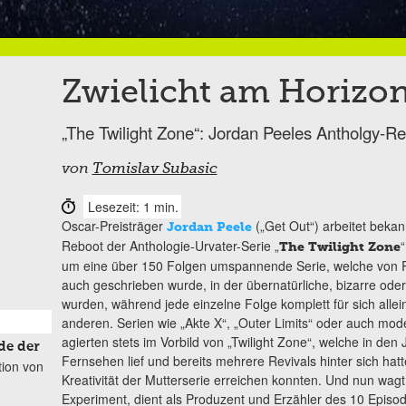
Zwielicht am Horizon
„The Twilight Zone“: Jordan Peeles Antholgy-Reb
von
Tomislav Subasic
Lesezeit: 1 min.
Oscar-Preisträger
(„Get Out“) arbeitet bekan
Jordan Peele
Reboot der Anthologie-Urvater-Serie „
“
The Twilight Zone
um eine über 150 Folgen umspannende Serie, welche von R
auch geschrieben wurde, in der übernatürliche, bizarre oder
wurden, während jede einzelne Folge komplett für sich allei
anderen. Serien wie „Akte X“, „Outer Limits“ oder auch mod
agierten stets im Vorbild von „Twilight Zone“, welche in d
de der
Fernsehen lief und bereits mehrere Revivals hinter sich hatte
tion von
Kreativität der Mutterserie erreichen konnten. Und nun wag
Experiment, dient als Produzent und Erzähler des 10 Epis