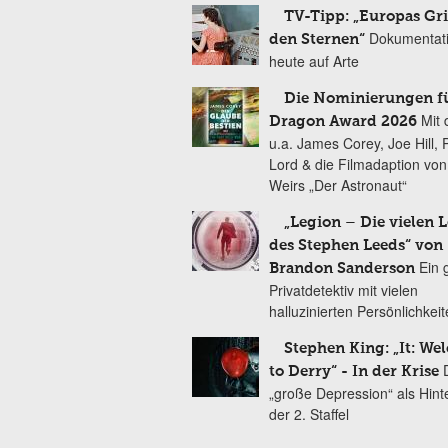
TV-Tipp: „Europas Gri
Dokumentat
den Sternen“
heute auf Arte
Die Nominierungen f
Mit 
Dragon Award 2026
u.a. James Corey, Joe Hill, 
Lord & die Filmadaption vo
Weirs „Der Astronaut“
„Legion – Die vielen 
des Stephen Leeds“ von
Ein 
Brandon Sanderson
Privatdetektiv mit vielen
halluzinierten Persönlichkei
Stephen King: „It: We
to Derry“ - In der Krise
„große Depression“ als Hint
der 2. Staffel