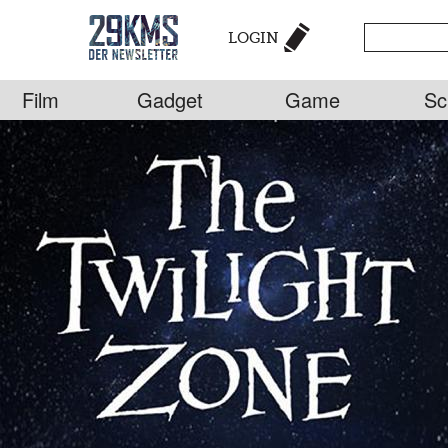
LOGIN
Film
Gadget
Game
Sc