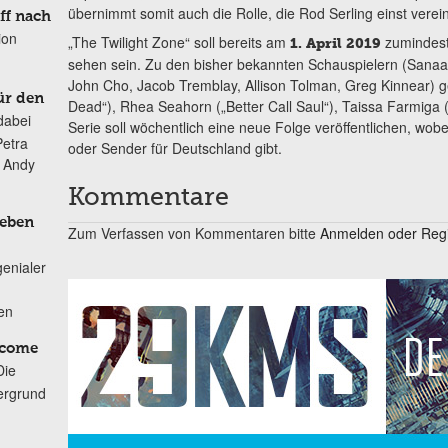
übernimmt somit auch die Rolle, die Rod Serling einst vere
ff nach
ion
„The Twilight Zone“ soll bereits am
zumindest
1. April 2019
sehen sein. Zu den bisher bekannten Schauspielern (Sanaa 
John Cho, Jacob Tremblay, Allison Tolman, Greg Kinnear) g
ür den
Dead“), Rhea Seahorn („Better Call Saul“), Taissa Farmiga (
dabei
Serie soll wöchentlich eine neue Folge veröffentlichen, wob
Petra
oder Sender für Deutschland gibt.
n Andy
Kommentare
Leben
Zum Verfassen von Kommentaren bitte
Anmelden oder Regis
genialer
ten
lcome
Die
ergrund