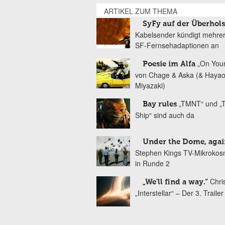
ARTIKEL ZUM THEMA
SyFy auf der Überhol
Kabelsender kündigt mehre
SF-Fernsehadaptionen an
„On You
Poesie im Alfa
von Chage & Aska (& Haya
Miyazaki)
„TMNT“ und „T
Bay rules
Ship“ sind auch da
Under the Dome, agai
Stephen Kings TV-Mikrokos
in Runde 2
Chri
„We'll find a way.“
„Interstellar“ – Der 3. Trailer