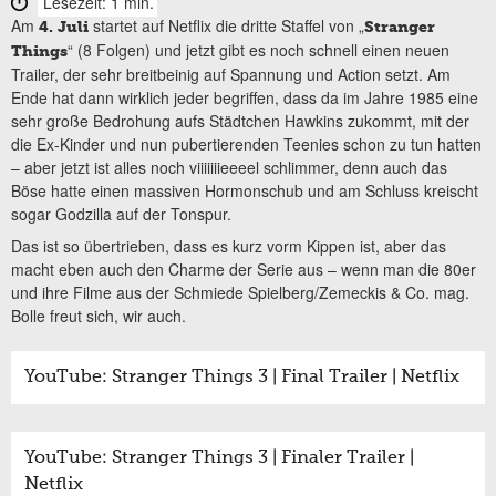
Lesezeit: 1 min.
Am
startet auf Netflix die dritte Staffel von „
4. Juli
Stranger
“ (8 Folgen) und jetzt gibt es noch schnell einen neuen
Things
Trailer, der sehr breitbeinig auf Spannung und Action setzt. Am
Ende hat dann wirklich jeder begriffen, dass da im Jahre 1985 eine
sehr große Bedrohung aufs Städtchen Hawkins zukommt, mit der
die Ex-Kinder und nun pubertierenden Teenies schon zu tun hatten
– aber jetzt ist alles noch viiiiiiieeeel schlimmer, denn auch das
Böse hatte einen massiven Hormonschub und am Schluss kreischt
sogar Godzilla auf der Tonspur.
Das ist so übertrieben, dass es kurz vorm Kippen ist, aber das
macht eben auch den Charme der Serie aus – wenn man die 80er
und ihre Filme aus der Schmiede Spielberg/Zemeckis & Co. mag.
Bolle freut sich, wir auch.
YouTube: Stranger Things 3 | Final Trailer | Netflix
YouTube: Stranger Things 3 | Finaler Trailer |
Netflix