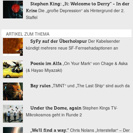
Stephen King: „It: Welcome to Derry“ - In der
Die „große Depression“ als Hintergrund der 2.
Krise
Staffel
ARTIKEL ZUM THEMA
Der Kabelsender
SyFy auf der Überholspur
kündigt mehrere neue SF-Fernsehadaptionen an
„On Your Mark“ von Chage & Aska
Poesie im Alfa
(& Hayao Miyazaki)
„TMNT“ und „The Last Ship“ sind auch da
Bay rules
Stephen Kings TV-
Under the Dome, again
Mikrokosmos geht in Runde 2
Chris Nolans „Interstellar“ – Der
„We'll find a way.“