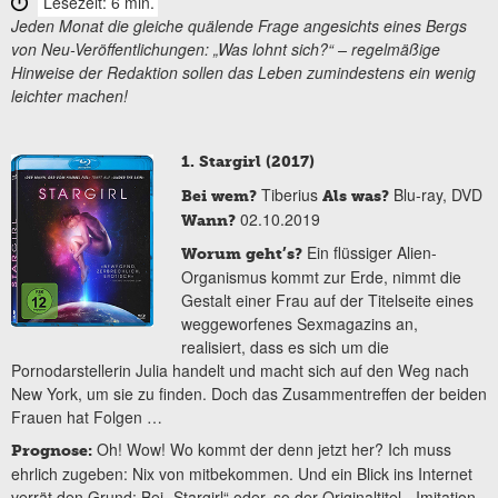
Lesezeit: 6 min.
Jeden Monat die gleiche quälende Frage angesichts eines Bergs
von Neu-Veröffentlichungen: „Was lohnt sich?“ – regelmäßige
Hinweise der Redaktion sollen das Leben zumindestens ein wenig
leichter machen!
1. Stargirl (2017)
Tiberius
Blu-ray, DVD
Bei wem?
Als was?
02.10.2019
Wann?
Ein flüssiger Alien-
Worum geht’s?
Organismus kommt zur Erde, nimmt die
Gestalt einer Frau auf der Titelseite eines
weggeworfenes Sexmagazins an,
realisiert, dass es sich um die
Pornodarstellerin Julia handelt und macht sich auf den Weg nach
New York, um sie zu finden. Doch das Zusammentreffen der beiden
Frauen hat Folgen …
Oh! Wow! Wo kommt der denn jetzt her? Ich muss
Prognose:
ehrlich zugeben: Nix von mitbekommen. Und ein Blick ins Internet
verrät den Grund: Bei „Stargirl“ oder, so der Originaltitel, „Imitation