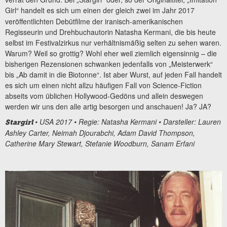
Girl“
handelt es sich um einen der gleich zwei im Jahr 2017
veröffentlichten Debütfilme der iranisch-amerikanischen
Regisseurin und Drehbuchautorin Natasha Kermani, die bis heute
selbst im Festivalzirkus nur verhältnismäßig selten zu sehen waren.
Warum? Weil so grottig? Wohl eher weil ziemlich eigensinnig – die
bisherigen Rezensionen schwanken jedenfalls von „Meisterwerk“
bis „Ab damit in die Biotonne“. Ist aber Wurst, auf jeden Fall handelt
es sich um einen nicht allzu häufigen Fall von Science-Fiction
abseits vom üblichen Hollywood-Gedöns und allein deswegen
werden wir uns den alle artig besorgen und anschauen! Ja? JA?
• USA 2017 • Regie: Natasha Kermani • Darsteller: Lauren
Stargirl
Ashley Carter, Neimah Djourabchi, Adam David Thompson,
Catherine Mary Stewart, Stefanie Woodburn, Sanam Erfani