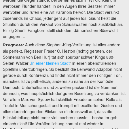
wertlosen Plunder handelt, in den Augen ihrer Besitzer immer
wertvoller und rufen eine Art Paranoia hervor. Die Stadt versinkt
zusehends im Chaos, jeder geht auf jeden los, Gaunt heizt die
Situation durch den Verkauf von Schusswaffen noch zusätzlich an.
Einzig Sheriff Pangborn stellt sich dem dämonischen Bösewicht
entgegen …
Auch diese Stephen-King-Verfilmung ist alles andere
Prognose:
als perfekt. Regisseur Fraser C. Heston (richtig geraten, der
Sohnemann von Ben Hur) tat sich spürbar schwer Kings 880-
Seiten-Wälzer „
In einer kleinen Stadt
“ in einen abendfüllenden
Spielfilm unterzubringen. So besticht die Leinwand-Adaption nicht
gerade durch Kohärenz und findet nicht immer den richtigen Ton,
manches ist zu pathetisch, anderes zu nahe an der Komödie.
Dennoch: Unterhaltsam und zuweilen packend ist die Nummer
dennoch, was hauptsächlich der guten Besetzung zu verdanken ist.
Vor allem Max von Sydow hat sichtlich Freude an seiner Rolle als
Teufel in Menschengestalt und trumpft mit exaltierten Gesten und
alles durchdringenden Blicken so eindrucksvoll auf, dass die
Effektabteilung nicht mehr viel machen musste – boshafter geht
einfach nicht! Die Veröffentlichung kommt mal wieder im