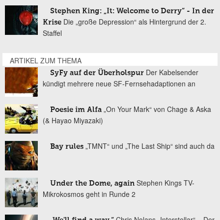
Stephen King: „It: Welcome to Derry“ - In der
Die „große Depression“ als Hintergrund der 2.
Krise
Staffel
ARTIKEL ZUM THEMA
Der Kabelsender
SyFy auf der Überholspur
kündigt mehrere neue SF-Fernsehadaptionen an
„On Your Mark“ von Chage & Aska
Poesie im Alfa
(& Hayao Miyazaki)
„TMNT“ und „The Last Ship“ sind auch da
Bay rules
Stephen Kings TV-
Under the Dome, again
Mikrokosmos geht in Runde 2
Chris Nolans „Interstellar“ – Der