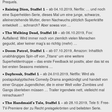
Prequels.
– ab 04.10.2019, Nerflix: … und noch
• Raising Dion, Staffel 1
eine Superhelden-Serie, dieses Mal um eine junge, schwarze,
alleinerziehende Mutter, deren Nachwuchs plötzlich Superkräfte
entwickelt … schnarch? Aber sowas von …
– ab 06.10.2019, Fox:
• The Walking Dead, Staffel 10
Auffallend: Wird immer noch von ziemlich vielen Menschen
geguckt, aber keiner mag’s so richtig (mehr) …
– ab 07.10.2019, Amazon: Inhaltlich
• Doom Patrol, Staffel 1
unabhängiges Spin-off von „Titans“ um eine weitere
Superheldentruppe – das erste Feedback ist positiv, aber das ist es
bei ersten Seasons meistens …
– ab 24.010.2019, Netflix: Wird als
• Daybreak, Staffel 1
postapokalyptisches Comedy-Drama angekündigt und handelt von
einer Gruppe Jugendlicher, die in einer Welt voller Zombies und
Gangs überleben müssen … Trailer irgendwie nett, vielleicht mal
reinschauen?
– ab 28.10.2019, Tele 5: Free-
• The Handmaid’s Tale, Staffel 1
TV-Premiere der zu Recht preisgekrönten und beliebten Serie.