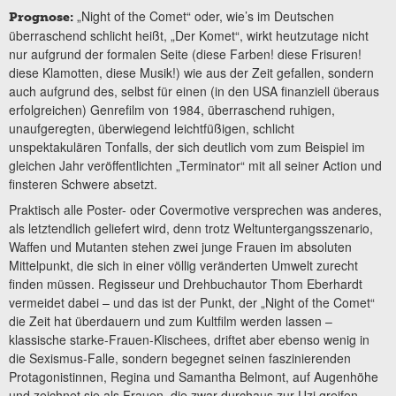
„Night of the Comet“ oder, wie’s im Deutschen
Prognose:
überraschend schlicht heißt, „Der Komet“, wirkt heutzutage nicht
nur aufgrund der formalen Seite (diese Farben! diese Frisuren!
diese Klamotten, diese Musik!) wie aus der Zeit gefallen, sondern
auch aufgrund des, selbst für einen (in den USA finanziell überaus
erfolgreichen) Genrefilm von 1984, überraschend ruhigen,
unaufgeregten, überwiegend leichtfüßigen, schlicht
unspektakulären Tonfalls, der sich deutlich vom zum Beispiel im
gleichen Jahr veröffentlichten „Terminator“ mit all seiner Action und
finsteren Schwere absetzt.
Praktisch alle Poster- oder Covermotive versprechen was anderes,
als letztendlich geliefert wird, denn trotz Weltuntergangsszenario,
Waffen und Mutanten stehen zwei junge Frauen im absoluten
Mittelpunkt, die sich in einer völlig veränderten Umwelt zurecht
finden müssen. Regisseur und Drehbuchautor Thom Eberhardt
vermeidet dabei – und das ist der Punkt, der „Night of the Comet“
die Zeit hat überdauern und zum Kultfilm werden lassen –
klassische starke-Frauen-Klischees, driftet aber ebenso wenig in
die Sexismus-Falle, sondern begegnet seinen faszinierenden
Protagonistinnen, Regina und Samantha Belmont, auf Augenhöhe
und zeichnet sie als Frauen, die zwar durchaus zur Uzi greifen,