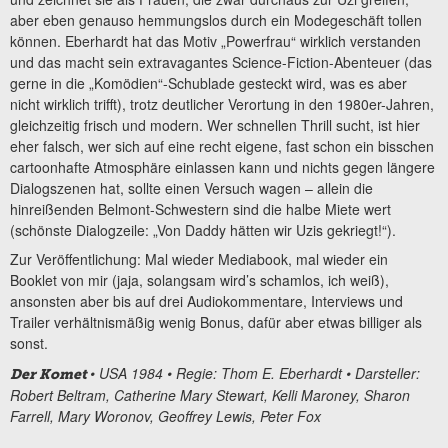
aber eben genauso hemmungslos durch ein Modegeschäft tollen
können. Eberhardt hat das Motiv „Powerfrau“ wirklich verstanden
und das macht sein extravagantes Science-Fiction-Abenteuer (das
gerne in die „Komödien“-Schublade gesteckt wird, was es aber
nicht wirklich trifft), trotz deutlicher Verortung in den 1980er-Jahren,
gleichzeitig frisch und modern. Wer schnellen Thrill sucht, ist hier
eher falsch, wer sich auf eine recht eigene, fast schon ein bisschen
cartoonhafte Atmosphäre einlassen kann und nichts gegen längere
Dialogszenen hat, sollte einen Versuch wagen – allein die
hinreißenden Belmont-Schwestern sind die halbe Miete wert
(schönste Dialogzeile: „Von Daddy hätten wir Uzis gekriegt!“).
Zur Veröffentlichung: Mal wieder Mediabook, mal wieder ein
Booklet von mir (jaja, solangsam wird’s schamlos, ich weiß),
ansonsten aber bis auf drei Audiokommentare, Interviews und
Trailer verhältnismäßig wenig Bonus, dafür aber etwas billiger als
sonst.
• USA 1984 • Regie:
Thom E. Eberhardt
• Darsteller:
Der Komet
Robert Beltram, Catherine Mary Stewart, Kelli Maroney, Sharon
Farrell, Mary Woronov, Geoffrey Lewis, Peter Fox