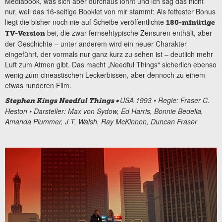
Mediabook, was sich aber durchaus lohnt und ich sag das nicht
nur, weil das 16-seitige Booklet von mir stammt: Als fettester Bonus
liegt die bisher noch nie auf Scheibe veröffentlichte
180-minütige
bei, die zwar fernsehtypische Zensuren enthält, aber
TV-Version
der Geschichte – unter anderem wird ein neuer Charakter
eingeführt, der vormals nur ganz kurz zu sehen ist – deutlich mehr
Luft zum Atmen gibt. Das macht „Needful Things“ sicherlich ebenso
wenig zum cineastischen Leckerbissen, aber dennoch zu einem
etwas runderen Film.
USA 1993 • Regie:
Fraser C.
Stephen Kings Needful Things •
Heston
• Darsteller: Max von Sydow, Ed Harris, Bonnie Bedelia,
Amanda Plummer, J.T. Walsh, Ray McKinnon, Duncan Fraser