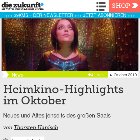
Navigation
SHOP
+++ 29KMS – DER NEWSLETTER +++ JETZT ABONNIEREN +++
News
4 Likes
4. Oktober 2019
Heimkino-Highlights
im Oktober
Neues und Altes jenseits des großen Saals
von
Thorsten Hanisch