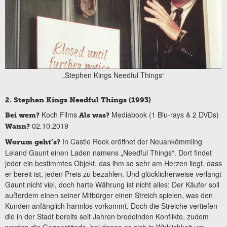
„Stephen Kings Needful Things“
2. Stephen Kings Needful Things (1993)
Koch Films
Mediabook (1 Blu-rays & 2 DVDs)
Bei wem?
Als was?
02.10.2019
Wann?
In Castle Rock eröffnet der Neuankömmling
Worum geht’s?
Leland Gaunt einen Laden namens „Needful Things“. Dort findet
jeder ein bestimmtes Objekt, das ihm so sehr am Herzen liegt, dass
er bereit ist, jeden Preis zu bezahlen. Und glücklicherweise verlangt
Gaunt nicht viel, doch harte Währung ist nicht alles: Der Käufer soll
außerdem einen seiner Mitbürger einen Streich spielen, was den
Kunden anfänglich harmlos vorkommt. Doch die Streiche vertiefen
die in der Stadt bereits seit Jahren brodelnden Konflikte, zudem
werden die Gegenstände, bei denen es sich in Wirklichkeit um