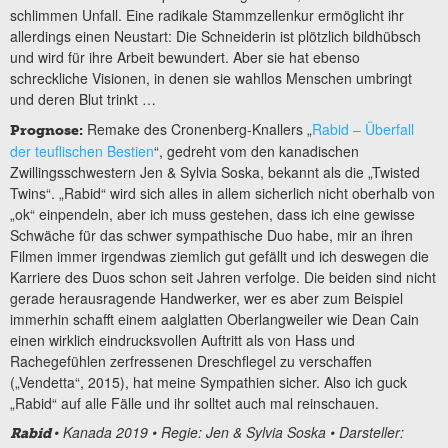
schlimmen Unfall. Eine radikale Stammzellenkur ermöglicht ihr
allerdings einen Neustart: Die Schneiderin ist plötzlich bildhübsch
und wird für ihre Arbeit bewundert. Aber sie hat ebenso
schreckliche Visionen, in denen sie wahllos Menschen umbringt
und deren Blut trinkt …
Remake des Cronenberg-Knallers „
Rabid – Überfall
Prognose:
der teuflischen Bestien
“, gedreht vom den kanadischen
Zwillingsschwestern Jen & Sylvia Soska, bekannt als die „Twisted
Twins“. „Rabid“ wird sich alles in allem sicherlich nicht oberhalb von
„ok“ einpendeln, aber ich muss gestehen, dass ich eine gewisse
Schwäche für das schwer sympathische Duo habe, mir an ihren
Filmen immer irgendwas ziemlich gut gefällt und ich deswegen die
Karriere des Duos schon seit Jahren verfolge. Die beiden sind nicht
gerade herausragende Handwerker, wer es aber zum Beispiel
immerhin schafft einem aalglatten Oberlangweiler wie Dean Cain
einen wirklich eindrucksvollen Auftritt als von Hass und
Rachegefühlen zerfressenen Dreschflegel zu verschaffen
(„Vendetta“, 2015), hat meine Sympathien sicher. Also ich guck
„Rabid“ auf alle Fälle und ihr solltet auch mal reinschauen.
• Kanada 2019 • Regie:
Jen & Sylvia Soska
• Darsteller:
Rabid