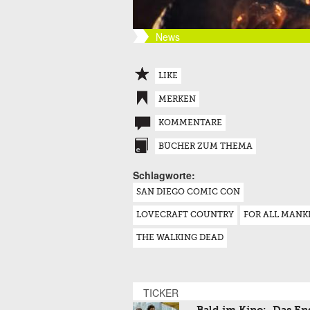
News
LIKE
MERKEN
KOMMENTARE
BÜCHER ZUM THEMA
Schlagworte:
SAN DIEGO COMIC CON
LOVECRAFT COUNTRY
FOR ALL MANK
THE WALKING DEAD
TICKER