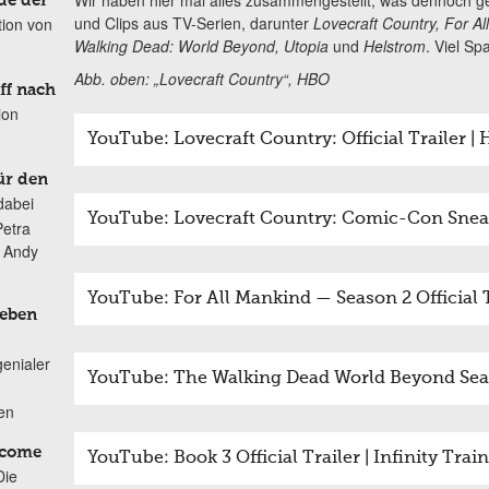
Wir haben hier mal alles zusammengestellt, was dennoch gez
de der
und Clips aus TV-Serien, darunter
Lovecraft Country, For A
tion von
Walking Dead: World Beyond, Utopia
und
Helstrom
. Viel S
Abb. oben: „Lovecraft Country“, HBO
ff nach
ion
YouTube: Lovecraft Country: Official Trailer |
ür den
dabei
YouTube: Lovecraft Country: Comic-Con Snea
Petra
n Andy
YouTube: For All Mankind — Season 2 Official 
Leben
genialer
YouTube: The Walking Dead World Beyond Sea
ten
lcome
YouTube: Book 3 Official Trailer | Infinity Tra
Die