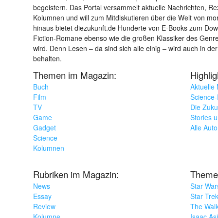
begeistern. Das Portal versammelt aktuelle Nachrichten, R
Kolumnen und will zum Mitdiskutieren über die Welt von m
hinaus bietet diezukunft.de Hunderte von E-Books zum Down
Fiction-Romane ebenso wie die großen Klassiker des Genres 
wird. Denn Lesen – da sind sich alle einig – wird auch in der
behalten.
Themen im Magazin:
Highli
Buch
Aktuelle
Film
Science-F
TV
Die Zuku
Game
Stories 
Gadget
Alle Aut
Science
Kolumnen
Rubriken im Magazin:
Theme
News
Star War
Essay
Star Tre
Review
The Wal
Kolumne
Isaac As