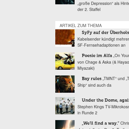
„große Depression“ als Hint
der 2. Staffel
ARTIKEL ZUM THEMA
SyFy auf der Überhol
Kabelsender kündigt mehre
SF-Fernsehadaptionen an
„On You
Poesie im Alfa
von Chage & Aska (& Haya
Miyazaki)
„TMNT“ und „T
Bay rules
Ship“ sind auch da
Under the Dome, agai
Stephen Kings TV-Mikrokos
in Runde 2
Chri
„We'll find a way.“