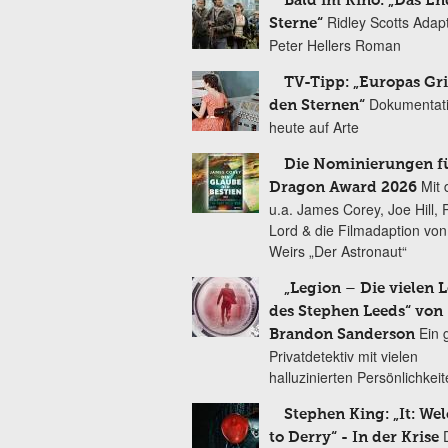
Bald im Kino: „Das En
Ridley Scotts Adap
Sterne“
Peter Hellers Roman
TV-Tipp: „Europas Gri
Dokumentat
den Sternen“
heute auf Arte
Die Nominierungen f
Mit 
Dragon Award 2026
u.a. James Corey, Joe Hill, 
Lord & die Filmadaption vo
Weirs „Der Astronaut“
„Legion – Die vielen 
des Stephen Leeds“ von
Ein 
Brandon Sanderson
Privatdetektiv mit vielen
halluzinierten Persönlichkei
Stephen King: „It: We
to Derry“ - In der Krise