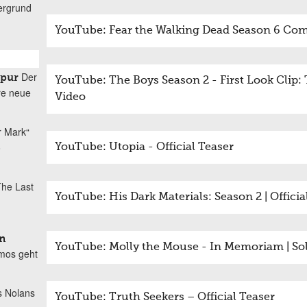
ergrund
YouTube: Fear the Walking Dead Season 6 Com
Der
spur
YouTube: The Boys Season 2 - First Look Clip
re neue
Video
r Mark“
o
YouTube: Utopia - Official Teaser
he Last
YouTube: His Dark Materials: Season 2 | Offici
n
YouTube: Molly the Mouse - In Memoriam | Sol
mos geht
s Nolans
YouTube: Truth Seekers – Official Teaser