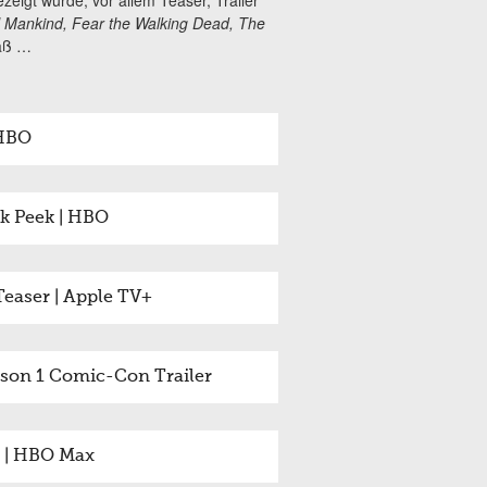
eigt wurde, vor allem Teaser, Trailer
ll Mankind, Fear the Walking Dead, The
paß …
 HBO
k Peek | HBO
Teaser | Apple TV+
son 1 Comic-Con Trailer
in | HBO Max