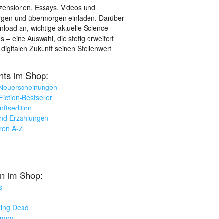
ezensionen, Essays, Videos und
orgen und übermorgen einladen. Darüber
load an, wichtige aktuelle Science-
– eine Auswahl, die stetig erweitert
 digitalen Zukunft seinen Stellenwert
ghts im Shop:
 Neuerscheinungen
iction-Bestseller
nftsedition
und Erzählungen
oren A-Z
n im Shop:
s
k
king Dead
imov