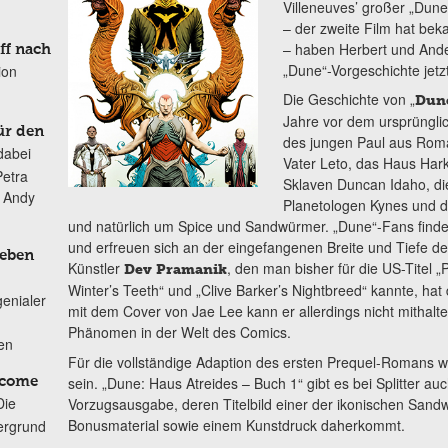
Villeneuves’ großer „Dun
– der zweite Film hat bek
– haben Herbert und Ande
ff nach
„Dune“-Vorgeschichte jetz
ion
Die Geschichte von „
Dune
Jahre vor dem ursprüngli
ür den
des jungen Paul aus Roma
dabei
Vater Leto, das Haus Hark
Petra
Sklaven Duncan Idaho, di
n Andy
Planetologen Kynes und d
und natürlich um Spice und Sandwürmer. „Dune“-Fans finde
und erfreuen sich an der eingefangenen Breite und Tiefe d
Leben
Künstler
, den man bisher für die US-Titel 
Dev Pramanik
Winter’s Teeth“ und „Clive Barker’s Nightbreed“ kannte, hat d
genialer
mit dem Cover von Jae Lee kann er allerdings nicht mithalte
Phänomen in der Welt des Comics.
ten
Für die vollständige Adaption des ersten Prequel-Romans 
sein. „Dune: Haus Atreides – Buch 1“ gibt es bei Splitter auc
lcome
Die
Vorzugsausgabe, deren Titelbild einer der ikonischen Sandw
Bonusmaterial sowie einem Kunstdruck daherkommt.
ergrund