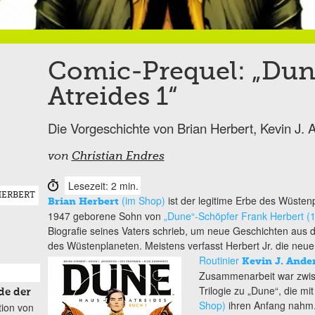
Comic-Prequel: „Dun
Atreides 1“
Die Vorgeschichte von Brian Herbert, Kevin J.
von
Christian Endres
Lesezeit: 2 min.
HERBERT
(im Shop)
ist der legitime Erbe des Wüsten
Brian Herbert
1947 geborene Sohn von
„Dune“-Schöpfer Frank Herbert (
Biografie seines Vaters schrieb, um neue Geschichten aus 
des Wüstenplaneten. Meistens verfasst Herbert Jr. die n
Routinier
Kevin J. Ande
Zusammenarbeit war zwis
Trilogie zu „Dune“, die 
de der
Shop)
ihren Anfang nahm. 
tion von