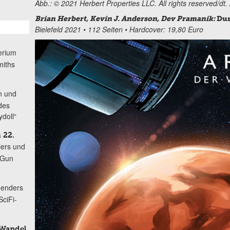
Abb.: © 2021 Herbert Properties LLC. All rights reserved/dt.
Brian Herbert, Kevin J. Anderson, Dev Pramanik:
Dun
Bielefeld 2021 • 112 Seiten • Hardcover: 19,80 Euro
erium
miths
n und
des
ydoll“
 22.
iers und
 Gun
enders
ciFi-
 Wandel