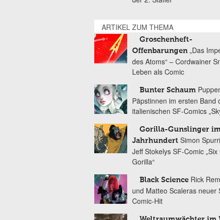
ARTIKEL ZUM THEMA
Groschenheft-
„Das Imp
Offenbarungen
des Atoms“ – Cordwainer S
Leben als Comic
Puppe
Bunter Schaum
Päpstinnen im ersten Band 
italienischen SF-Comics „Sk
Gorilla-Gunslinger im
Simon Spurr
Jahrhundert
Jeff Stokelys SF-Comic „Six
Gorilla“
Rick Rem
Black Science
und Matteo Scaleras neuer S
Comic-Hit
Weltraumwächter im