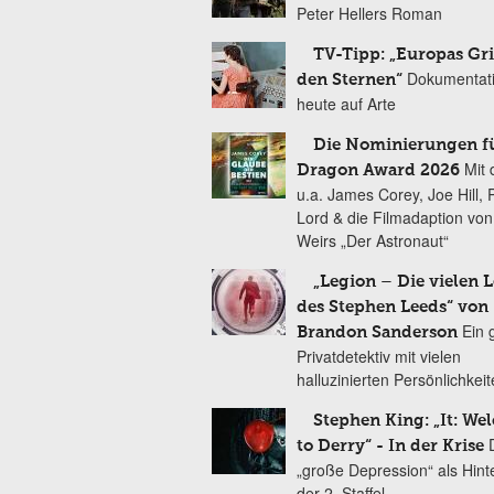
Peter Hellers Roman
TV-Tipp: „Europas Gri
Dokumentat
den Sternen“
heute auf Arte
Die Nominierungen f
Mit 
Dragon Award 2026
u.a. James Corey, Joe Hill, 
Lord & die Filmadaption vo
Weirs „Der Astronaut“
„Legion – Die vielen 
des Stephen Leeds“ von
Ein 
Brandon Sanderson
Privatdetektiv mit vielen
halluzinierten Persönlichkei
Stephen King: „It: We
to Derry“ - In der Krise
„große Depression“ als Hint
der 2. Staffel