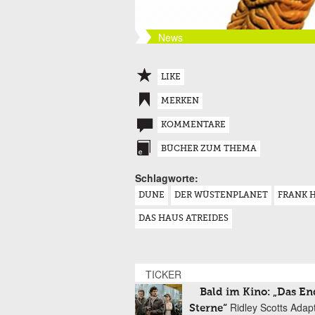
News
LIKE
MERKEN
KOMMENTARE
BÜCHER ZUM THEMA
Schlagworte:
DUNE
DER WÜSTENPLANET
FRANK 
DAS HAUS ATREIDES
TICKER
Bald im Kino: „Das En
Ridley Scotts Adap
Sterne“