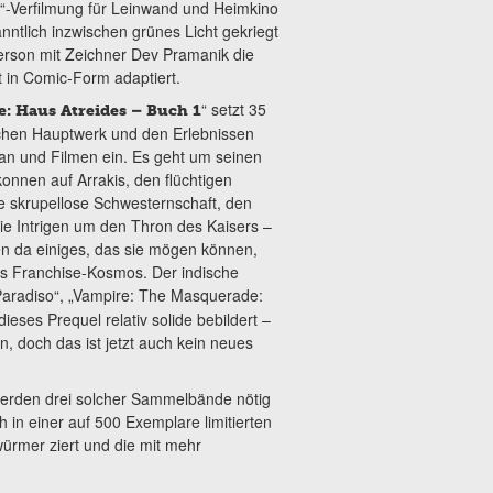
e“-Verfilmung für Leinwand und Heimkino
anntlich inzwischen grünes Licht gekriegt
rson mit Zeichner Dev Pramanik die
t in Comic-Form adaptiert.
“ setzt 35
: Haus Atreides – Buch 1
chen Hauptwerk und den Erlebnissen
n und Filmen ein. Es geht um seinen
onnen auf Arrakis, den flüchtigen
e skrupellose Schwesternschaft, den
ie Intrigen um den Thron des Kaisers –
n da einiges, das sie mögen können,
es Franchise-Kosmos. Der indische
„Paradiso“, „Vampire: The Masquerade:
ieses Prequel relativ solide bebildert –
n, doch das ist jetzt auch kein neues
werden drei solcher Sammelbände nötig
h in einer auf 500 Exemplare limitierten
ürmer ziert und die mit mehr