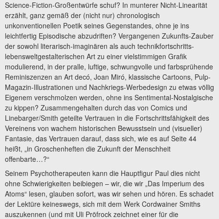
Science-Fiction-Großentwürfe schuf? In munterer Nicht-Linearität
erzählt, ganz gemäß der (nicht nur) chronologisch
unkonventionellen Poetik seines Gegenstandes, ohne je ins
leichtfertig Episodische abzudriften? Vergangenen Zukunfts-Zauber
der sowohl literarisch-imaginären als auch technikfortschritts-
lebensweltgestalterischen Art zu einer vielstimmigen Grafik
modulierend, in der pralle, luftige, schwungvolle und farbsprühende
Reminiszenzen an Art decó, Joan Miró, klassische Cartoons, Pulp-
Magazin-Illustrationen und Nachkriegs-Werbedesign zu etwas völlig
Eigenem verschmolzen werden, ohne ins Sentimental-Nostalgische
zu kippen? Zusammengehalten durch das von Comics und
Linebarger/Smith geteilte Vertrauen in die Fortschrittsfähigkeit des
Vereinens von wachem historischen Bewusstsein und (visueller)
Fantasie, das Vertrauen darauf, dass sich, wie es auf Seite 44
heißt, „in Groschenheften die Zukunft der Menschheit
offenbarte…?“
Seinem Psychotherapeuten kann die Hauptfigur Paul dies nicht
ohne Schwierigkeiten beibiegen – wir, die wir „Das Imperium des
Atoms“ lesen, glauben sofort, was wir sehen und hören. Es schadet
der Lektüre keineswegs, sich mit dem Werk Cordwainer Smiths
auszukennen (und mit Uli Pröfrock zeichnet einer für die