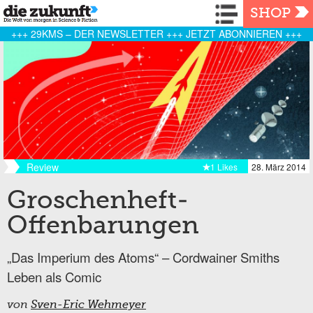
Navigation
SHOP
+++ 29KMS – DER NEWSLETTER +++ JETZT ABONNIEREN +++
Review
1 Likes
28. März 2014
Groschenheft-
Offenbarungen
„Das Imperium des Atoms“ – Cordwainer Smiths
Leben als Comic
von
Sven-Eric Wehmeyer