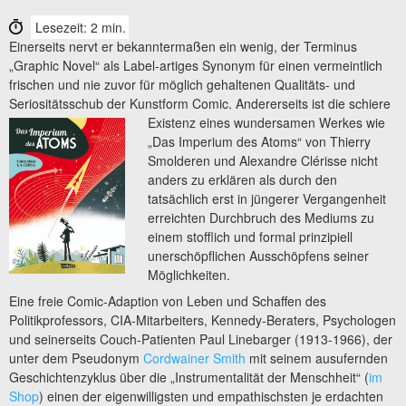
Lesezeit: 2 min.
Einerseits nervt er bekanntermaßen ein wenig, der Terminus
„Graphic Novel“ als Label-artiges Synonym für einen vermeintlich
frischen und nie zuvor für möglich gehaltenen Qualitäts- und
Seriositätsschub der Kunstform Comic. Andererseits ist die schiere
Existenz eines wundersamen Werkes
wie
„Das Imperium des Atoms“ von Thierry
Smolderen und Alexandre Clérisse nicht
anders zu erklären als durch den
tatsächlich erst in jüngerer Vergangenheit
erreichten Durchbruch des Mediums zu
einem stofflich und formal prinzipiell
unerschöpflichen Ausschöpfens seiner
Möglichkeiten.
Eine freie Comic-Adaption von Leben und Schaffen des
Politikprofessors, CIA-Mitarbeiters, Kennedy-Beraters, Psychologen
und seinerseits Couch-Patienten Paul Linebarger (1913-1966), der
unter dem Pseudonym
Cordwainer Smith
mit seinem ausufernden
Geschichtenzyklus über die „Instrumentalität der Menschheit“ (
im
Shop
) einen der eigenwilligsten und empathischsten je erdachten