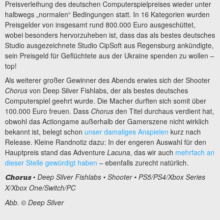
Preisverleihung des deutschen Computerspielpreises wieder unter
halbwegs „normalen“ Bedingungen statt. In 16 Kategorien wurden
Preisgelder von insgesamt rund 800.000 Euro ausgeschüttet,
wobei besonders hervorzuheben ist, dass das als bestes deutsches
Studio ausgezeichnete Studio CipSoft aus Regensburg ankündigte,
sein Preisgeld für Geflüchtete aus der Ukraine spenden zu wollen –
top!
Als weiterer großer Gewinner des Abends erwies sich der Shooter
Chorus
von Deep Silver Fishlabs, der als bestes deutsches
Computerspiel geehrt wurde. Die Macher durften sich somit über
100.000 Euro freuen. Dass
Chorus
den Titel durchaus verdient hat,
obwohl das Actiongame außerhalb der Gamerszene nicht wirklich
bekannt ist, belegt schon
unser damaliges Anspielen
kurz nach
Release. Kleine Randnotiz dazu: In der engeren Auswahl für den
Hauptpreis stand das Adventure
Lacuna
, das wir auch
mehrfach an
dieser Stelle gewürdigt haben
– ebenfalls zurecht natürlich.
• Deep Silver Fishlabs • Shooter • PS5/PS4/Xbox Series
Chorus
X/Xbox One/Switch/PC
Abb. © Deep Silver