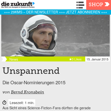
Navigation
SHOP
+++ 29KMS – DER NEWSLETTER +++ JETZT ABONNIEREN +++
News
3 Likes
15. Januar 2015
Unspannend
Die Oscar-Nominierungen 2015
von
Bernd Kronsbein
Lesezeit: 1 min.
Aus Sicht eines Science-Fiction-Fans dürften die gerade