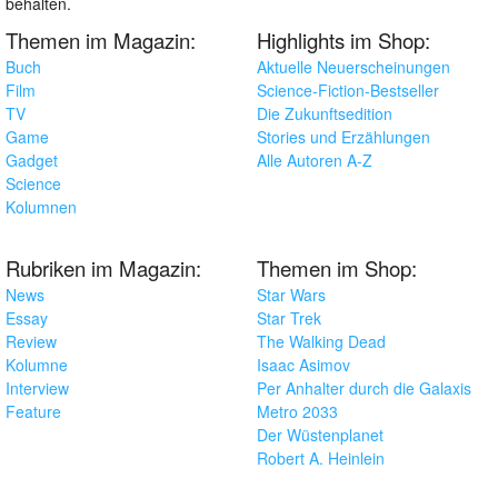
behalten.
Themen im Magazin:
Highlights im Shop:
Buch
Aktuelle Neuerscheinungen
Film
Science-Fiction-Bestseller
TV
Die Zukunftsedition
Game
Stories und Erzählungen
Gadget
Alle Autoren A-Z
Science
Kolumnen
Rubriken im Magazin:
Themen im Shop:
News
Star Wars
Essay
Star Trek
Review
The Walking Dead
Kolumne
Isaac Asimov
Interview
Per Anhalter durch die Galaxis
Feature
Metro 2033
Der Wüstenplanet
Robert A. Heinlein