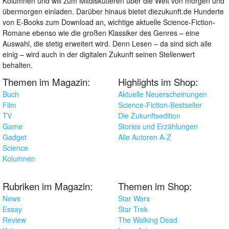
Kolumnen und will zum Mitdiskutieren über die Welt von morgen und
übermorgen einladen. Darüber hinaus bietet diezukunft.de Hunderte
von E-Books zum Download an, wichtige aktuelle Science-Fiction-
Romane ebenso wie die großen Klassiker des Genres – eine
Auswahl, die stetig erweitert wird. Denn Lesen – da sind sich alle
einig – wird auch in der digitalen Zukunft seinen Stellenwert
behalten.
Themen im Magazin:
Highlights im Shop:
Buch
Aktuelle Neuerscheinungen
Film
Science-Fiction-Bestseller
TV
Die Zukunftsedition
Game
Stories und Erzählungen
Gadget
Alle Autoren A-Z
Science
Kolumnen
Rubriken im Magazin:
Themen im Shop:
News
Star Wars
Essay
Star Trek
Review
The Walking Dead