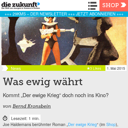
Navigation
SHOP
+++ 29KMS – DER NEWSLETTER +++ JETZT ABONNIEREN +++
News
3 Likes
1. Mai 2015
Was ewig währt
Kommt „Der ewige Krieg“ doch noch ins Kino?
von
Bernd Kronsbein
Lesezeit: 1 min.
Joe Haldemans berühmter Roman „
Der ewige Krieg
“ (im
Shop
),