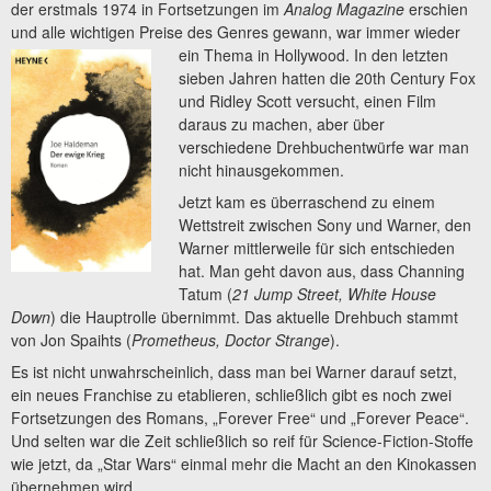
der erstmals 1974 in Fortsetzungen im
Analog Magazine
erschien
und alle wichtigen Preise des Genres gewann, war immer wieder
ein Thema in Hollywood.
In den letzten
sieben Jahren hatten die 20th Century Fox
und Ridley Scott versucht, einen Film
daraus zu machen, aber über
verschiedene Drehbuchentwürfe war man
nicht hinausgekommen.
Jetzt kam es überraschend zu einem
Wettstreit zwischen Sony und Warner, den
Warner mittlerweile für sich entschieden
hat. Man geht davon aus, dass Channing
Tatum (
21 Jump Street, White House
Down
) die Hauptrolle übernimmt. Das aktuelle Drehbuch stammt
von Jon Spaihts (
Prometheus, Doctor Strange
).
Es ist nicht unwahrscheinlich, dass man bei Warner darauf setzt,
ein neues Franchise zu etablieren, schließlich gibt es noch zwei
Fortsetzungen des Romans, „Forever Free“ und „Forever Peace“.
Und selten war die Zeit schließlich so reif für Science-Fiction-Stoffe
wie jetzt, da „Star Wars“ einmal mehr die Macht an den Kinokassen
übernehmen wird.