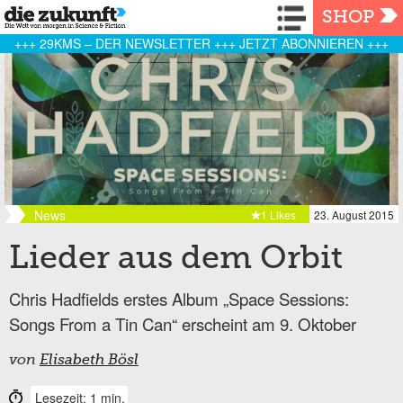
Navigation
SHOP
+++ 29KMS – DER NEWSLETTER +++ JETZT ABONNIEREN +++
News
1 Likes
23. August 2015
Lieder aus dem Orbit
Chris Hadfields erstes Album „Space Sessions:
Songs From a Tin Can“ erscheint am 9. Oktober
von
Elisabeth Bösl
Lesezeit: 1 min.