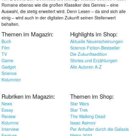
Romane ebenso wie die großen Klassiker des Genres – eine
Auswahl, die stetig erweitert wird. Denn Lesen – da sind sich alle
einig – wird auch in der digitalen Zukunft seinen Stellenwert
behalten.
Themen im Magazin:
Highlights im Shop:
Buch
Aktuelle Neuerscheinungen
Film
Science-Fiction-Bestseller
TV
Die Zukunftsedition
Game
Stories und Erzählungen
Gadget
Alle Autoren A-Z
Science
Kolumnen
Rubriken im Magazin:
Themen im Shop:
News
Star Wars
Essay
Star Trek
Review
The Walking Dead
Kolumne
Isaac Asimov
Interview
Per Anhalter durch die Galaxis
Feature
Metro 2033