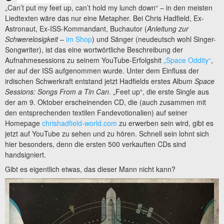
„Can’t put my feet up, can’t hold my lunch down“ – in den meisten
Liedtexten wäre das nur eine Metapher. Bei Chris Hadfield, Ex-
Astronaut, Ex-ISS-Kommandant, Buchautor (
Anleitung zur
Schwerelosigkeit
–
im Shop
) und Sänger (neudeutsch wohl Singer-
Songwriter), ist das eine wortwörtliche Beschreibung der
Aufnahmesessions zu seinem YouTube-Erfolgshit
„Space Oddity“
,
der auf der ISS aufgenommen wurde. Unter dem Einfluss der
irdischen Schwerkraft entstand jetzt Hadfields erstes Album
Space
Sessions: Songs From a Tin Can
. „Feet up“, die erste Single aus
der am 9. Oktober erscheinenden CD, die (auch zusammen mit
den entsprechenden textilen Fandevotionalien) auf seiner
Homepage
chrishadfield-world.com
zu erwerben sein wird, gibt es
jetzt auf YouTube zu sehen und zu hören. Schnell sein lohnt sich
hier besonders, denn die ersten 500 verkauften CDs sind
handsigniert.
Gibt es eigentlich etwas, das dieser Mann nicht kann?