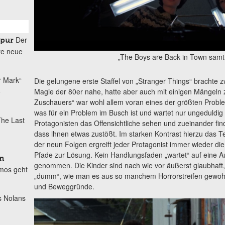
Der
spur
re neue
„The Boys are Back in Town samt
r Mark“
Die gelungene erste Staffel von „Stranger Things“ brachte
Magie der 80er nahe, hatte aber auch mit einigen Mängeln
o
Zuschauers“ war wohl allem voran eines der größten Proble
was für ein Problem im Busch ist und wartet nur ungeduldig 
he Last
Protagonisten das Offensichtliche sehen und zueinander find
dass ihnen etwas zustößt. Im starken Kontrast hierzu das 
der neun Folgen ergreift jeder Protagonist immer wieder die 
Pfade zur Lösung. Kein Handlungsfaden „wartet“ auf eine Auf
n
genommen. Die Kinder sind nach wie vor äußerst glaubhaft, 
mos geht
„dumm“, wie man es aus so manchem Horrorstreifen gewohnt
und Beweggründe.
s Nolans