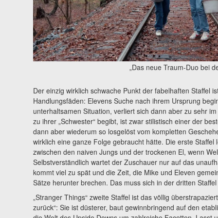
„Das neue Traum-Duo bei der
Der einzig wirklich schwache Punkt der fabelhaften Staffel is
Handlungsfäden: Elevens Suche nach ihrem Ursprung begin
unterhaltsamen Situation, verliert sich dann aber zu sehr im
zu ihrer „Schwester“ begibt, ist zwar stilistisch einer der be
dann aber wiederum so losgelöst vom kompletten Geschehen
wirklich eine ganze Folge gebraucht hätte. Die erste Staffel
zwischen den naiven Jungs und der trockenen El, wenn Welt
Selbstverständlich wartet der Zuschauer nur auf das unauf
kommt viel zu spät und die Zeit, die Mike und Eleven gemei
Sätze herunter brechen. Das muss sich in der dritten Staffel
„Stranger Things“ zweite Staffel ist das völlig überstrapazi
zurück“: Sie ist düsterer, baut gewinnbringend auf den etabli
die Welt des Upside Downs um zahlreiche Facetten. Lasst uns