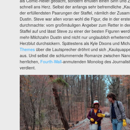
als Comic-Relief gedacht, sondern erfüllen einen Sinn un
schnell ans Herz. Selbst der anfangs sehr befremdliche „Ka
der erfüllendsten Paarungen der Staffel, nämlich der Zusa
Dustin. Steve war allen voran wohl die Figur, die in der ers
durchmachte: vom großmäuligen Angeber zum Retter in der N
Staffel auf und lässt Steve zu einer der besten Figuren wer
mehr-Milchzahn Dustin sind nicht nur unglaublich erheitern
Herzblut durchsickern. Spätestens als Kyle Dixons und Mi
Themes
über die Lautsprecher dröhnt und sich „Kaulquappe“
aus. Und selbst die schlummernde Romanze zwischen Nanc
herrlichen,
Fourth-Wall
-anmutenden Monolog des Journaliste
verdient.