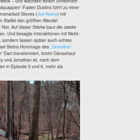
d Zweck – und wachsen einem unheimlich
ulquappen“-Faden Dustins führt zu einer
mmenarbeit Steves (
Joe Keery
) mit
ten Staffel den größten Wandel
ot. Auf dieser Stärke baut die zweite
den. Und besagte Interaktionen mit Nicht-
d, sondern lassen später auch echtes
chael Steins Hommage des
„Gremlins“-
 Dart transformiert, bricht Gänsehaut
y und Jonathan ist, nach dem
n in Episode 5 und 6, mehr als