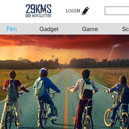
LOGIN
Film
Gadget
Game
Sc