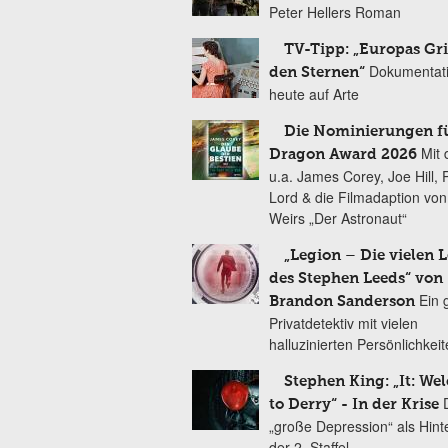
Peter Hellers Roman
TV-Tipp: „Europas Gri
Dokumentat
den Sternen“
heute auf Arte
Die Nominierungen f
Mit 
Dragon Award 2026
u.a. James Corey, Joe Hill, 
Lord & die Filmadaption vo
Weirs „Der Astronaut“
„Legion – Die vielen 
des Stephen Leeds“ von
Ein 
Brandon Sanderson
Privatdetektiv mit vielen
halluzinierten Persönlichkei
Stephen King: „It: We
to Derry“ - In der Krise
„große Depression“ als Hint
der 2. Staffel