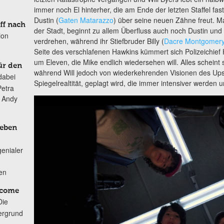
immer noch El hinterher, die am Ende der letzten Staffel fa
Dustin (
Gaten Matarazzo
) über seine neuen Zähne freut. M
ff nach
der Stadt, beginnt zu allem Überfluss auch noch Dustin und
ion
verdrehen, während ihr Stiefbruder Billy (
Dacre Montgomer
Seite des verschlafenen Hawkins kümmert sich Polizeichief
um Eleven, die Mike endlich wiedersehen will. Alles schein
ür den
während Will jedoch von wiederkehrenden Visionen des Up
dabei
Spiegelrealtität, geplagt wird, die immer intensiver werden 
Petra
n Andy
Leben
genialer
ten
lcome
Die
ergrund