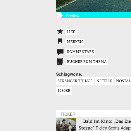
Review
LIKE
MERKEN
KOMMENTARE
BÜCHER ZUM THEMA
Schlagworte:
STRANGER THINGS
NETFLIX
NOSTAL
1980ER
TICKER
Bald im Kino: „Das En
Ridley Scotts Adap
Sterne“