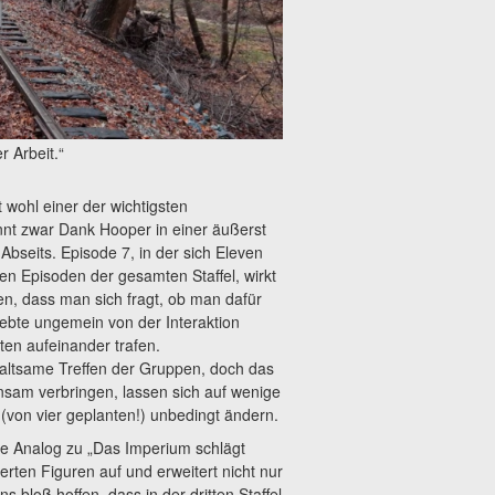
 Arbeit.“
t wohl einer der wichtigsten
nt zwar Dank Hooper in einer äußerst
 Abseits. Episode 7, in der sich Eleven
sten Episoden der gesamten Staffel, wirkt
, dass man sich fragt, ob man dafür
 lebte ungemein von der Interaktion
en aufeinander trafen.
haltsame Treffen der Gruppen, doch das
nsam verbringen, lassen sich auf wenige
 (von vier geplanten!) unbedingt ändern.
erte Analog zu „Das Imperium schlägt
erten Figuren auf und erweitert nicht nur
 bloß hoffen, dass in der dritten Staffel