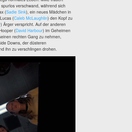
st spurlos verschwand, während sich
ax (
Sadie Sink
), ein neues Mädchen in
 Lucas (
Caleb McLaughlin
) den Kopf zu
y
) Ärger verspricht. Auf der anderen
 Hooper (
David Harbour
) im Geheimen
t seinen rechten Gang zu nehmen,
side Downs, der düsteren
und ihn zu verschlingen drohen.