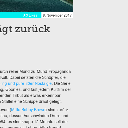
3 Likes
8. November 2017
ägt zurück
: Durch reine Mund-zu-Mund-Propaganda
ult. Dabei setzten die Schöpfer, die
ling und pure 80er Nostalgie
. Die Serie
ng, Goonies, und fast jedem Kultfilm der
llenden Tribut als etwas erkennbar
taffel eine Schippe drauf gelegt.
even (
Millie Bobby Brown
) sind zurück
pptau, dessen Verschwinden Dreh- und
984, es sind knapp 12 Monate seit der
wegs normales Leben. Mike trauert