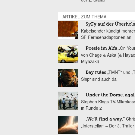
ARTIKEL ZUM THEMA
SyFy auf der Überhol
Kabelsender kündigt mehre
SF-Fernsehadaptionen an
„On You
Poesie im Alfa
von Chage & Aska (& Haya
Miyazaki)
„TMNT“ und „T
Bay rules
Ship“ sind auch da
Under the Dome, agai
Stephen Kings TV-Mikrokos
in Runde 2
Chri
„We'll find a way.“
„Interstellar“ – Der 3. Trailer