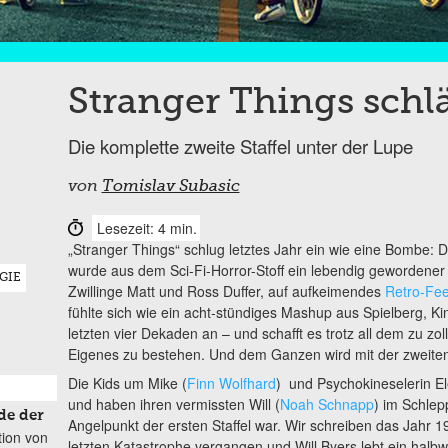
Stranger Things schl
Die komplette zweite Staffel unter der Lupe
von
Tomislav Subasic
Lesezeit: 4 min.
„Stranger Things“ schlug letztes Jahr ein wie eine Bombe
wurde aus dem Sci-Fi-Horror-Stoff ein lebendig gewordener K
GIE
Zwillinge Matt und Ross Duffer, auf aufkeimendes
Retro-Fee
fühlte sich wie ein acht-stündiges Mashup aus Spielberg, Ki
letzten vier Dekaden an – und schafft es trotz all dem zu zo
Eigenes zu bestehen. Und dem Ganzen wird mit der zweiten S
Die Kids um Mike (
Finn Wolfhard
) und Psychokineselerin El
und haben ihren vermissten Will (
Noah Schnapp
) im Schle
de der
Angelpunkt der ersten Staffel war. Wir schreiben das Jahr 1
tion von
letzten Katastrophe vergangen und Will Byers lebt ein halb