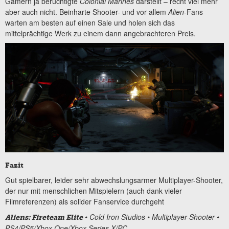
Gamern ja berüchtigte
Colonial Marines
darstellt – recht viel mehr
aber auch nicht. Beinharte Shooter- und vor allem
Alien
-Fans
warten am besten auf einen Sale und holen sich das
mittelprächtige Werk zu einem dann angebrachteren Preis.
Fazit
Gut spielbarer, leider sehr abwechslungsarmer Multiplayer-Shooter,
der nur mit menschlichen Mitspielern (auch dank vieler
Filmreferenzen) als solider Fanservice durchgeht
• Cold Iron Studios • Multiplayer-Shooter •
Aliens: Fireteam Elite
PS4/PS5/Xbox One/Xbox Series X/PC