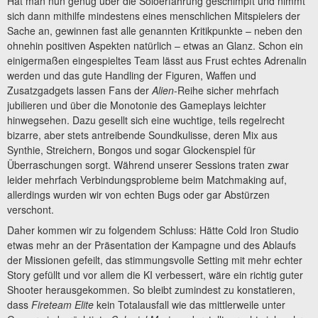
Hat man nun genug über die Soloerfahrung geschimpft und nimmt
sich dann mithilfe mindestens eines menschlichen Mitspielers der
Sache an, gewinnen fast alle genannten Kritikpunkte – neben den
ohnehin positiven Aspekten natürlich – etwas an Glanz. Schon ein
einigermaßen eingespieltes Team lässt aus Frust echtes Adrenalin
werden und das gute Handling der Figuren, Waffen und
Zusatzgadgets lassen Fans der
Alien
-Reihe sicher mehrfach
jubilieren und über die Monotonie des Gameplays leichter
hinwegsehen. Dazu gesellt sich eine wuchtige, teils regelrecht
bizarre, aber stets antreibende Soundkulisse, deren Mix aus
Synthie, Streichern, Bongos und sogar Glockenspiel für
Überraschungen sorgt. Während unserer Sessions traten zwar
leider mehrfach Verbindungsprobleme beim Matchmaking auf,
allerdings wurden wir von echten Bugs oder gar Abstürzen
verschont.
Daher kommen wir zu folgendem Schluss: Hätte Cold Iron Studio
etwas mehr an der Präsentation der Kampagne und des Ablaufs
der Missionen gefeilt, das stimmungsvolle Setting mit mehr echter
Story gefüllt und vor allem die KI verbessert, wäre ein richtig guter
Shooter herausgekommen. So bleibt zumindest zu konstatieren,
dass
Fireteam Elite
kein Totalausfall wie das mittlerweile unter