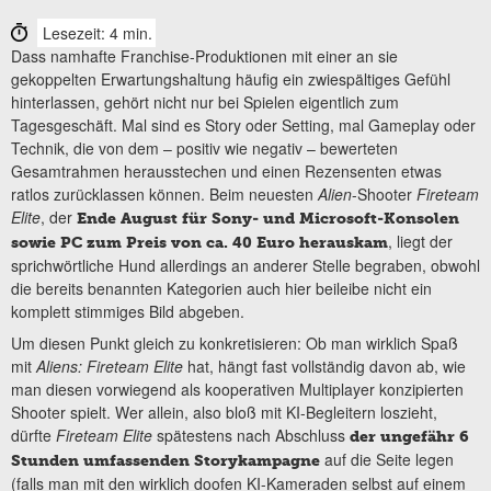
Lesezeit: 4 min.
Dass namhafte Franchise-Produktionen mit einer an sie
gekoppelten Erwartungshaltung häufig ein zwiespältiges Gefühl
hinterlassen, gehört nicht nur bei Spielen eigentlich zum
Tagesgeschäft. Mal sind es Story oder Setting, mal Gameplay oder
Technik, die von dem – positiv wie negativ – bewerteten
Gesamtrahmen herausstechen und einen Rezensenten etwas
ratlos zurücklassen können. Beim neuesten
Alien
-Shooter
Fireteam
Elite
, der
Ende August für Sony- und Microsoft-Konsolen
, liegt der
sowie PC zum Preis von ca. 40 Euro herauskam
sprichwörtliche Hund allerdings an anderer Stelle begraben, obwohl
die bereits benannten Kategorien auch hier beileibe nicht ein
komplett stimmiges Bild abgeben.
Um diesen Punkt gleich zu konkretisieren: Ob man wirklich Spaß
mit
Aliens: Fireteam Elite
hat, hängt fast vollständig davon ab, wie
man diesen vorwiegend als kooperativen Multiplayer konzipierten
Shooter spielt. Wer allein, also bloß mit KI-Begleitern loszieht,
dürfte
Fireteam Elite
spätestens nach Abschluss
der ungefähr 6
auf die Seite legen
Stunden umfassenden Storykampagne
(falls man mit den wirklich doofen KI-Kameraden selbst auf einem