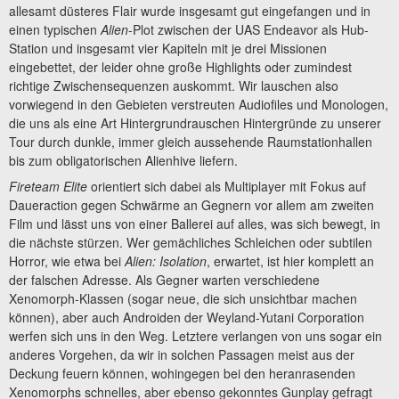
allesamt düsteres Flair wurde insgesamt gut eingefangen und in
einen typischen
Alien
-Plot zwischen der UAS Endeavor als Hub-
Station und insgesamt vier Kapiteln mit je drei Missionen
eingebettet, der leider ohne große Highlights oder zumindest
richtige Zwischensequenzen auskommt. Wir lauschen also
vorwiegend in den Gebieten verstreuten Audiofiles und Monologen,
die uns als eine Art Hintergrundrauschen Hintergründe zu unserer
Tour durch dunkle, immer gleich aussehende Raumstationhallen
bis zum obligatorischen Alienhive liefern.
Fireteam Elite
orientiert sich dabei als Multiplayer mit Fokus auf
Daueraction gegen Schwärme an Gegnern vor allem am zweiten
Film und lässt uns von einer Ballerei auf alles, was sich bewegt, in
die nächste stürzen. Wer gemächliches Schleichen oder subtilen
Horror, wie etwa bei
Alien: Isolation
, erwartet, ist hier komplett an
der falschen Adresse. Als Gegner warten verschiedene
Xenomorph-Klassen (sogar neue, die sich unsichtbar machen
können), aber auch Androiden der Weyland-Yutani Corporation
werfen sich uns in den Weg. Letztere verlangen von uns sogar ein
anderes Vorgehen, da wir in solchen Passagen meist aus der
Deckung feuern können, wohingegen bei den heranrasenden
Xenomorphs schnelles, aber ebenso gekonntes Gunplay gefragt