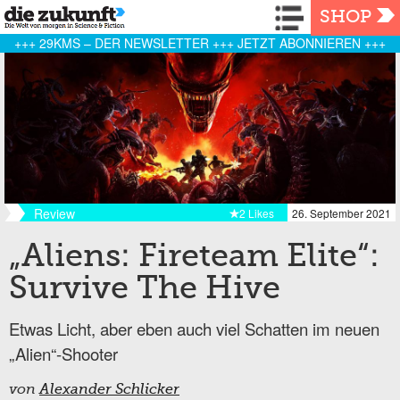
Navigation
SHOP
+++ 29KMS – DER NEWSLETTER +++ JETZT ABONNIEREN +++
Review
2 Likes
26. September 2021
„Aliens: Fireteam Elite“:
Survive The Hive
Etwas Licht, aber eben auch viel Schatten im neuen
„Alien“-Shooter
von
Alexander Schlicker