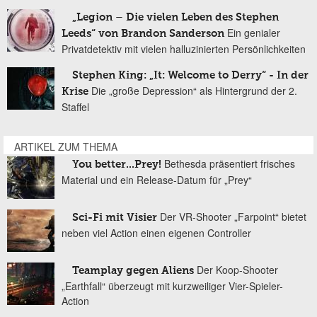
„Legion – Die vielen Leben des Stephen
Ein genialer
Leeds“ von Brandon Sanderson
Privatdetektiv mit vielen halluzinierten Persönlichkeiten
Stephen King: „It: Welcome to Derry“ - In der
Die „große Depression“ als Hintergrund der 2.
Krise
Staffel
ARTIKEL ZUM THEMA
Bethesda präsentiert frisches
You better...Prey!
Material und ein Release-Datum für „Prey“
Der VR-Shooter „Farpoint“ bietet
Sci-Fi mit Visier
neben viel Action einen eigenen Controller
Der Koop-Shooter
Teamplay gegen Aliens
„Earthfall“ überzeugt mit kurzweiliger Vier-Spieler-
Action