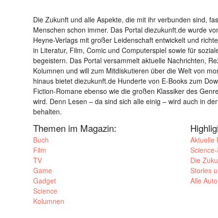
Die Zukunft und alle Aspekte, die mit ihr verbunden sind, fa
Menschen schon immer. Das Portal diezukunft.de wurde von
Heyne-Verlags mit großer Leidenschaft entwickelt und richtet 
in Literatur, Film, Comic und Computerspiel sowie für sozia
begeistern. Das Portal versammelt aktuelle Nachrichten, R
Kolumnen und will zum Mitdiskutieren über die Welt von m
hinaus bietet diezukunft.de Hunderte von E-Books zum Down
Fiction-Romane ebenso wie die großen Klassiker des Genres 
wird. Denn Lesen – da sind sich alle einig – wird auch in der
behalten.
Themen im Magazin:
Highli
Buch
Aktuelle
Film
Science-F
TV
Die Zuku
Game
Stories 
Gadget
Alle Aut
Science
Kolumnen