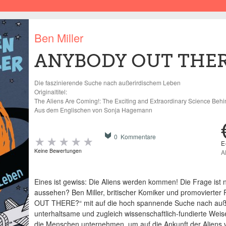
Ben Miller
ANYBODY OUT THER
Die faszinierende Suche nach außerirdischem Leben
Originaltitel:
The Aliens Are Coming!: The Exciting and Extraordinary Science Behin
Aus dem Englischen von Sonja Hagemann
0 Kommentare
E
Keine Bewertungen
A
Eines ist gewiss: Die Aliens werden kommen! Die Frage ist
aussehen? Ben Miller, britischer Komiker und promovierter
OUT THERE?“ mit auf die hoch spannende Suche nach auß
unterhaltsame und zugleich wissenschaftlich-fundierte Weis
die Menschen unternehmen, um auf die Ankunft der Aliens vo