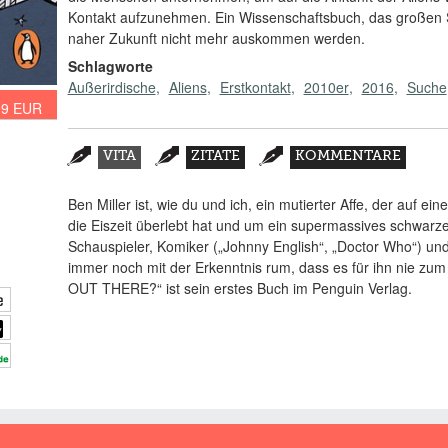
Kontakt aufzunehmen. Ein Wissenschaftsbuch, das großen 
naher Zukunft nicht mehr auskommen werden.
Schlagworte
Außerirdische
Aliens
Erstkontakt
2010er
2016
Suche
99 EUR
Zusatzmaterial
VITA
ZITATE
KOMMENTARE
(AKTIVER
REITER)
Ben Miller ist, wie du und ich, ein mutierter Affe, der auf 
die Eiszeit überlebt hat und um ein supermassives schwarzes
Schauspieler, Komiker („Johnny English“, „Doctor Who“) und 
immer noch mit der Erkenntnis rum, dass es für ihn nie zu
OUT THERE?“ ist sein erstes Buch im Penguin Verlag.