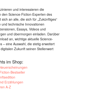
szinieren und interessieren die
 den Science-Fiction-Experten des
sich an alle, die sich für „Zukünftiges“
le und technische Innovationen
ezensionen, Essays, Videos und
orgen und übermorgen einladen. Darüber
load an, wichtige aktuelle Science-
– eine Auswahl, die stetig erweitert
 digitalen Zukunft seinen Stellenwert
ghts im Shop:
 Neuerscheinungen
iction-Bestseller
nftsedition
und Erzählungen
oren A-Z