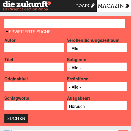
MAGAZIN
LOGIN
AUSBLENDEN
ERWEITERTE SUCHE
Autor
Veröffentlichungszeitraum
Titel
Subgenre
Originaltitel
Erzählform
Schlagworte
Ausgabeart