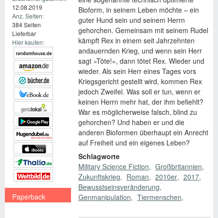
12.08.2019
Bioform, in seinem Leben möchte – ein
Anz. Seiten:
guter Hund sein und seinem Herrn
384 Seiten
gehorchen. Gemeinsam mit seinem Rudel
Lieferbar
kämpft Rex in einem seit Jahrzehnten
Hier kaufen:
andauernden Krieg, und wenn sein Herr
sagt »Töte!«, dann tötet Rex. Wieder und
wieder. Als sein Herr eines Tages vors
Kriegsgericht gestellt wird, kommen Rex
jedoch Zweifel. Was soll er tun, wenn er
keinen Herrn mehr hat, der ihm befiehlt?
War es möglicherweise falsch, blind zu
gehorchen? Und haben er und die
anderen Bioformen überhaupt ein Anrecht
auf Freiheit und ein eigenes Leben?
Schlagworte
Military Science Fiction
Großbritannien
Zukunftskrieg
Roman
2010er
2017
Bewusstseinsveränderung
Paperback
Genmanipulation
Tiermenschen
€ 14,99