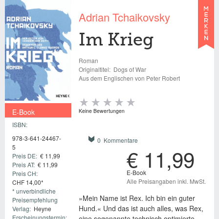
Adrian Tchaikovsky
Im Krieg
Roman
Originaltitel:
Dogs of War
Aus dem Englischen von Peter Robert
E-Book
Keine Bewertungen
ISBN:
€ 11,99
978-3-641-24467-
0 Kommentare
5
€ 11,99
Preis DE:
€ 11,99
Preis AT:
€ 11,99
E-Book
Preis CH:
Alle Preisangaben inkl. MwSt.
CHF 14,00*
* unverbindliche
»Mein Name ist Rex. Ich bin ein guter
Preisempfehlung
Hund.« Und das ist auch alles, was Rex,
Verlag:
Heyne
Erscheinungstermin:
eine sogenannte technisch optimierte