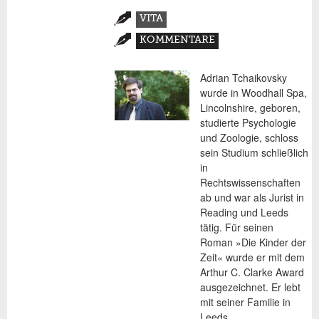
Zusatzmaterial
VITA
(AKTIVER
KOMMENTARE
REITER)
Adrian Tchaikovsky
wurde in Woodhall Spa,
Lincolnshire, geboren,
studierte Psychologie
und Zoologie, schloss
sein Studium schließlich
in
Rechtswissenschaften
ab und war als Jurist in
Reading und Leeds
tätig. Für seinen
Roman »Die Kinder der
Zeit« wurde er mit dem
Arthur C. Clarke Award
ausgezeichnet. Er lebt
mit seiner Familie in
Leeds.