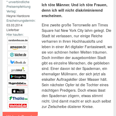
* unverbindliche
Ich töte Männer. Und ich töte Frauen,
Preisempfehlung
denn ich will nicht diskriminierend
Verlag:
erscheinen.
Heyne Hardcore
Erscheinungstermin:
Eine zweite große Terrorwelle am Times
03.03.2014
Lieferbar
Square hat New York City lahm gelegt. Die
Hier kaufen:
Stadt ist verlassen, nur einige Reiche
verharren in ihren Hochhauslofts und
leben in einer Art digitaler Fantasiewelt, wo
sie von schönen heilen Welten träumen.
Doch inmitten der ausgebombten Stadt
gibt es einzelne Menschen, die geblieben
sind. Einer davon ist der Spademan, ein
ehemaliger Müllmann, der sich jetzt als
eiskalter Auftragskiller über Wasser hält.
Sein nächster Opfer ist die Tochter eines
mächtigen Predigers. Doch etwas lässt
den Spademan zögern, etwas stimmt
nicht. Und damit macht er sich auch selbst
zur Zielscheibe düsterer Kreise.