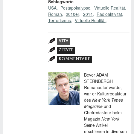
Schlagworte
USA
Postapokalypse
Virtuelle Realität
Roman
2010er
2014
Radioaktivität
Terrorismus
Virtuelle Realität
Zusatzmaterial
VITA
(AKTIVER
ZITATE
REITER)
KOMMENTARE
Bevor ADAM
STERNBERGH
Romanautor wurde,
war er Kulturredakteur
des
New York Times
Magazine
und
Chefredakteur beim
Magazin
New York
.
Seine Artikel
erschienen in diversen