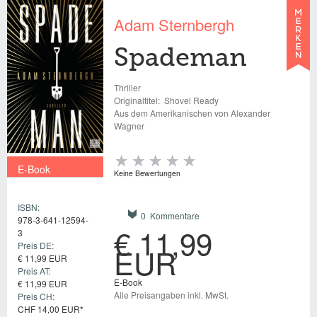
Adam Sternbergh
Spademan
Thriller
Originaltitel:
Shovel Ready
Aus dem Amerikanischen von Alexander
Wagner
E-Book
Keine Bewertungen
€ 11,99 EUR
ISBN:
0 Kommentare
978-3-641-12594-
€ 11,99
3
Preis DE:
EUR
€ 11,99 EUR
Preis AT:
E-Book
€ 11,99 EUR
Alle Preisangaben inkl. MwSt.
Preis CH:
CHF 14,00 EUR*