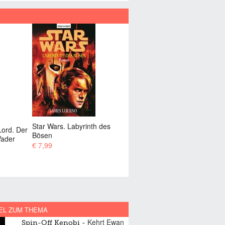
th des
Star Wars. Millennium Falke
Star Wars. Schleier der
Täuschung
€ 9,99
€ 10,99
EL ZUM THEMA
Kehrt Ewan
Spin-Off Kenobi