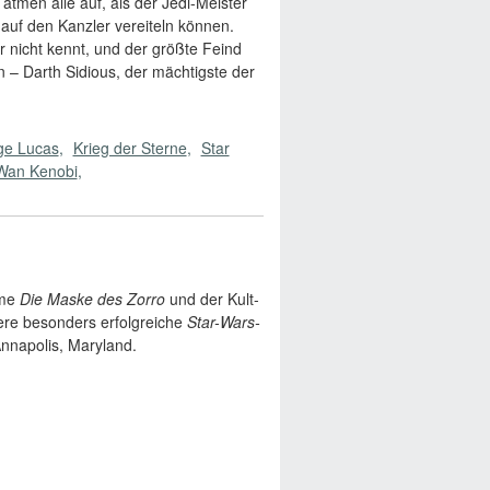
tmen alle auf, als der Jedi-Meister
auf den Kanzler vereiteln können.
nicht kennt, und der größte Feind
n – Darth Sidious, der mächtigste der
ge Lucas
Krieg der Sterne
Star
Wan Kenobi
lme
Die Maske des Zorro
und der Kult-
ere besonders erfolgreiche
Star-Wars-
Annapolis, Maryland.