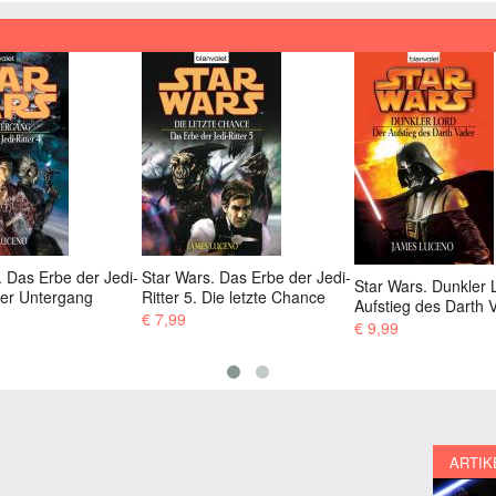
s. Das Erbe der Jedi-
Star Wars. Labyrin
Star Wars. Dunkler Lord. Der
 Die letzte Chance
Bösen
Aufstieg des Darth Vader
€ 7,99
€ 9,99
ARTIK