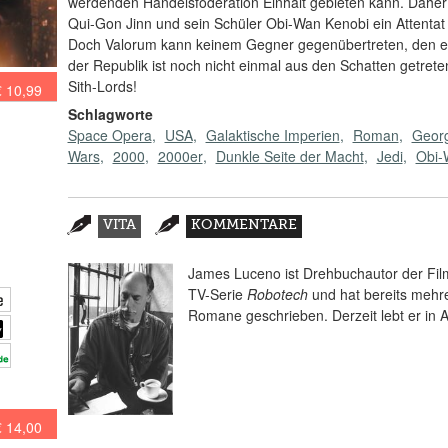
werdenden Handelsföderation Einhalt gebieten kann. Daher a
Qui-Gon Jinn und sein Schüler Obi-Wan Kenobi ein Attentat 
Doch Valorum kann keinem Gegner gegenübertreten, den er 
der Republik ist noch nicht einmal aus den Schatten getrete
Sith-Lords!
€ 10,99
Schlagworte
Space Opera
USA
Galaktische Imperien
Roman
Geor
Wars
2000
2000er
Dunkle Seite der Macht
Jedi
Obi-
Zusatzmaterial
VITA
KOMMENTARE
(AKTIVER
REITER)
James Luceno ist Drehbuchautor der Fi
TV-Serie
Robotech
und hat bereits mehr
Romane geschrieben. Derzeit lebt er in 
€ 14,00