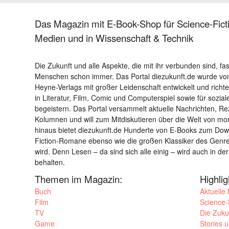
Das Magazin mit E-Book-Shop für Science-Ficti
Medien und in Wissenschaft & Technik
Die Zukunft und alle Aspekte, die mit ihr verbunden sind, fa
Menschen schon immer. Das Portal diezukunft.de wurde von
Heyne-Verlags mit großer Leidenschaft entwickelt und richtet 
in Literatur, Film, Comic und Computerspiel sowie für sozia
begeistern. Das Portal versammelt aktuelle Nachrichten, R
Kolumnen und will zum Mitdiskutieren über die Welt von m
hinaus bietet diezukunft.de Hunderte von E-Books zum Down
Fiction-Romane ebenso wie die großen Klassiker des Genres 
wird. Denn Lesen – da sind sich alle einig – wird auch in der
behalten.
Themen im Magazin:
Highli
Buch
Aktuelle
Film
Science-F
TV
Die Zuku
Game
Stories 