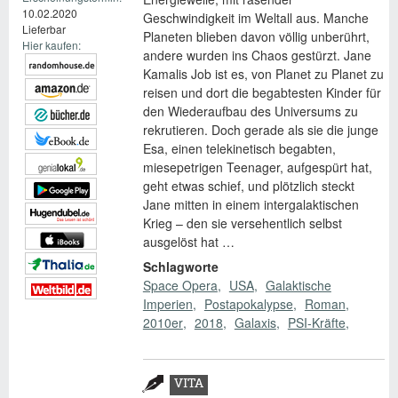
10.02.2020
Geschwindigkeit im Weltall aus. Manche
Lieferbar
Planeten blieben davon völlig unberührt,
Hier kaufen:
andere wurden ins Chaos gestürzt. Jane
Kamalis Job ist es, von Planet zu Planet zu
reisen und dort die begabtesten Kinder für
den Wiederaufbau des Universums zu
rekrutieren. Doch gerade als sie die junge
Esa, einen telekinetisch begabten,
miesepetrigen Teenager, aufgespürt hat,
geht etwas schief, und plötzlich steckt
Jane mitten in einem intergalaktischen
Krieg – den sie versehentlich selbst
ausgelöst hat …
Schlagworte
Space Opera
USA
Galaktische
Imperien
Postapokalypse
Roman
2010er
2018
Galaxis
PSI-Kräfte
Zusatzmaterial
VITA