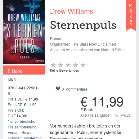
Drew Williams
Sternenpuls
Roman
Originaltitel:
The Stars Now Unclaimed
Aus dem Amerikanischen von Norbert Stöbe
E-Book
Keine Bewertungen
ISBN:
€ 11,99
978-3-641-22901-
0 Kommentare
6
€ 11,99
Preis DE:
€ 11,99
Preis AT:
€ 11,99
E-Book
Preis CH:
Alle Preisangaben inkl. MwSt.
CHF 14,00*
* unverbindliche
Vor hundert Jahren breitete sich der
Preisempfehlung
sogenannte »Puls«, eine mysteriöse
Verlag:
Heyne
Erscheinungstermin:
Energiewelle, mit rasender