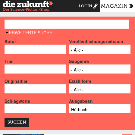
MAGAZIN
LOGIN
AUSBLENDEN
ERWEITERTE SUCHE
Autor
Veröffentlichungszeitraum
Titel
Subgenre
Originaltitel
Erzählform
Schlagworte
Ausgabeart