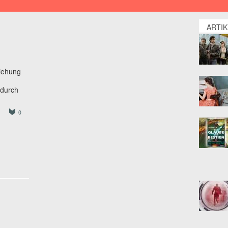
ARTI
ziehung
 durch
0