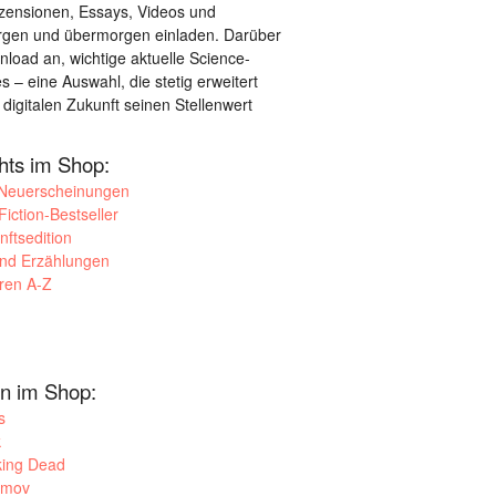
ezensionen, Essays, Videos und
orgen und übermorgen einladen. Darüber
load an, wichtige aktuelle Science-
– eine Auswahl, die stetig erweitert
 digitalen Zukunft seinen Stellenwert
ghts im Shop:
 Neuerscheinungen
iction-Bestseller
nftsedition
und Erzählungen
oren A-Z
n im Shop:
s
k
king Dead
imov