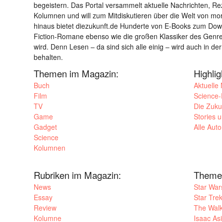
begeistern. Das Portal versammelt aktuelle Nachrichten, R
Kolumnen und will zum Mitdiskutieren über die Welt von m
hinaus bietet diezukunft.de Hunderte von E-Books zum Down
Fiction-Romane ebenso wie die großen Klassiker des Genres 
wird. Denn Lesen – da sind sich alle einig – wird auch in der
behalten.
Themen im Magazin:
Highli
Buch
Aktuelle
Film
Science-F
TV
Die Zuku
Game
Stories 
Gadget
Alle Aut
Science
Kolumnen
Rubriken im Magazin:
Theme
News
Star War
Essay
Star Tre
Review
The Wal
Kolumne
Isaac As