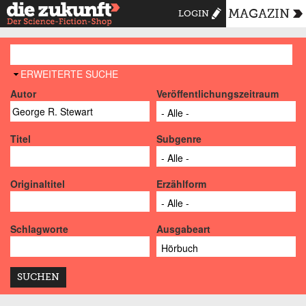
MAGAZIN
LOGIN
AUSBLENDEN
ERWEITERTE SUCHE
Autor
Veröffentlichungszeitraum
Titel
Subgenre
Originaltitel
Erzählform
Schlagworte
Ausgabeart