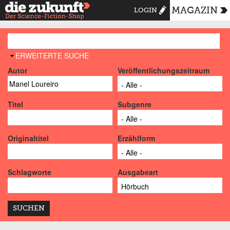
MAGAZIN
LOGIN
AUSBLENDEN
ERWEITERTE SUCHE
Autor
Veröffentlichungszeitraum
Titel
Subgenre
Originaltitel
Erzählform
Schlagworte
Ausgabeart