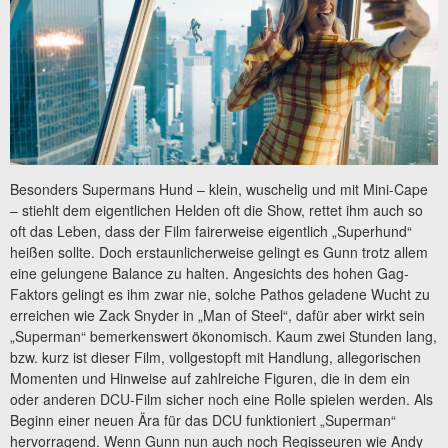
Besonders Supermans Hund – klein, wuschelig und mit Mini-Cape
– stiehlt dem eigentlichen Helden oft die Show, rettet ihm auch so
oft das Leben, dass der Film fairerweise eigentlich „Superhund“
heißen sollte. Doch erstaunlicherweise gelingt es Gunn trotz allem
eine gelungene Balance zu halten. Angesichts des hohen Gag-
Faktors gelingt es ihm zwar nie, solche Pathos geladene Wucht zu
erreichen wie Zack Snyder in „Man of Steel“, dafür aber wirkt sein
„Superman“ bemerkenswert ökonomisch. Kaum zwei Stunden lang,
bzw. kurz ist dieser Film, vollgestopft mit Handlung, allegorischen
Momenten und Hinweise auf zahlreiche Figuren, die in dem ein
oder anderen DCU-Film sicher noch eine Rolle spielen werden. Als
Beginn einer neuen Ära für das DCU funktioniert „Superman“
hervorragend. Wenn Gunn nun auch noch Regisseuren wie Andy