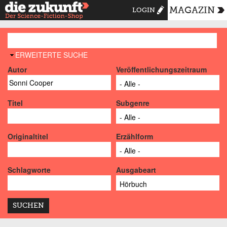
MAGAZIN
LOGIN
AUSBLENDEN
ERWEITERTE SUCHE
Autor
Veröffentlichungszeitraum
Titel
Subgenre
Originaltitel
Erzählform
Schlagworte
Ausgabeart