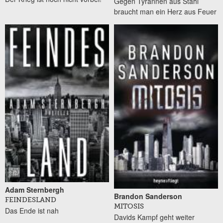
Gegen Tyrannen aus Stahl
braucht man ein Herz aus Feuer
Adam Sternbergh
Brandon Sanderson
FEINDESLAND
MITOSIS
Das Ende ist nah
Davids Kampf geht weiter