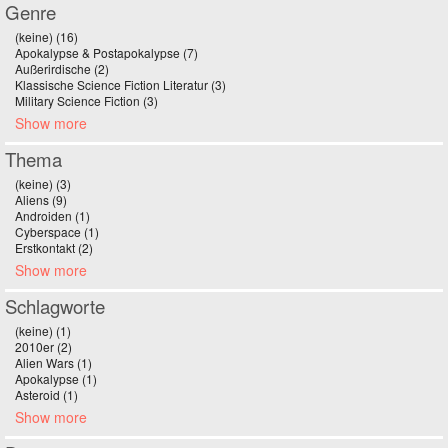
Genre
(keine) (16)
Apply (keine) filter
Apokalypse & Postapokalypse (7)
Apply Apokalypse & Postapokalypse filter
Außerirdische (2)
Apply Außerirdische filter
Klassische Science Fiction Literatur (3)
Apply Klassische Science Fiction
Military Science Fiction (3)
Apply Military Science Fiction filter
Literatur filter
Show more
Thema
(keine) (3)
Apply (keine) filter
Aliens (9)
Apply Aliens filter
Androiden (1)
Apply Androiden filter
Cyberspace (1)
Apply Cyberspace filter
Erstkontakt (2)
Apply Erstkontakt filter
Show more
Schlagworte
(keine) (1)
Apply (keine) filter
2010er (2)
Apply 2010er filter
Alien Wars (1)
Apply Alien Wars filter
Apokalypse (1)
Apply Apokalypse filter
Asteroid (1)
Apply Asteroid filter
Show more