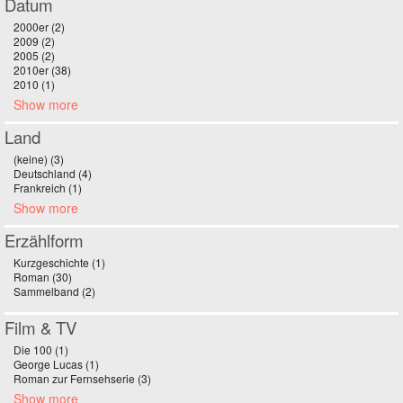
Datum
2000er (2)
Apply 2000er filter
2009 (2)
Apply 2009 filter
2005 (2)
Apply 2005 filter
2010er (38)
Apply 2010er filter
2010 (1)
Apply 2010 filter
Show more
Land
(keine) (3)
Apply (keine) filter
Deutschland (4)
Apply Deutschland filter
Frankreich (1)
Apply Frankreich filter
Show more
Erzählform
Kurzgeschichte (1)
Apply Kurzgeschichte filter
Roman (30)
Apply Roman filter
Sammelband (2)
Apply Sammelband filter
Film & TV
Die 100 (1)
Apply Die 100 filter
George Lucas (1)
Apply George Lucas filter
Roman zur Fernsehserie (3)
Apply Roman zur Fernsehserie filter
Show more