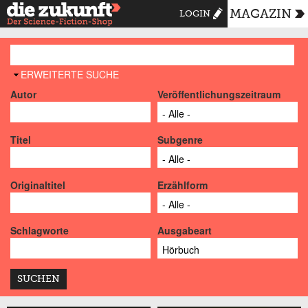
MAGAZIN
LOGIN
AUSBLENDEN
ERWEITERTE SUCHE
Autor
Veröffentlichungszeitraum
Titel
Subgenre
Originaltitel
Erzählform
Schlagworte
Ausgabeart