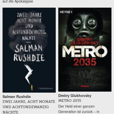
auf die Apokalypse
Dmitry Glukhovsky
Salman Rushdie
METRO 2035
ZWEI JAHRE, ACHT MONATE
Der Held einer ganzen
UND ACHTUNDZWANZIG
Generation ist zurück – in
NÄCHTE