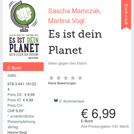
Sascha Mamczak
Martina Vogl
Es ist dein
Planet
Ideen gegen den Irrsinn
E-Book
ISBN:
€ 6,99
Keine Bewertungen
978-3-641-16122-
4
Preis DE:
€ 6,99
Preis AT:
€ 6,99
0 Kommentare
Preis CH:
€ 6,99
CHF 9,00*
* unverbindliche
E-Book
Preisempfehlung
Alle Preisangaben inkl. MwSt.
Verlag:
Heyne fliegt