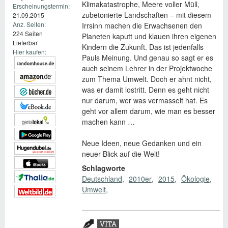
Klimakatastrophe, Meere voller Müll,
Erscheinungstermin:
zubetonierte Landschaften – mit diesem
21.09.2015
Anz. Seiten:
Irrsinn machen die Erwachsenen den
224 Seiten
Planeten kaputt und klauen ihren eigenen
Lieferbar
Kindern die Zukunft. Das ist jedenfalls
Hier kaufen:
Pauls Meinung. Und genau so sagt er es
auch seinem Lehrer in der Projektwoche
zum Thema Umwelt. Doch er ahnt nicht,
was er damit lostritt. Denn es geht nicht
nur darum, wer was vermasselt hat. Es
geht vor allem darum, wie man es besser
machen kann …
Neue Ideen, neue Gedanken und ein
neuer Blick auf die Welt!
Schlagworte
Deutschland
2010er
2015
Ökologie
Umwelt
Zusatzmaterial
VITA