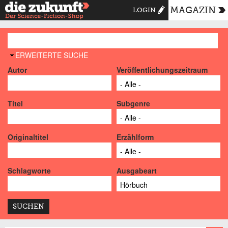
MAGAZIN
LOGIN
AUSBLENDEN
ERWEITERTE SUCHE
Autor
Veröffentlichungszeitraum
Titel
Subgenre
Originaltitel
Erzählform
Schlagworte
Ausgabeart