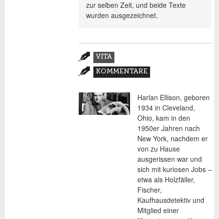
zur selben Zeit, und beide Texte
wurden ausgezeichnet.
Zusatzmaterial
VITA
(AKTIVER
KOMMENTARE
REITER)
Harlan Ellison, geboren
1934 in Cleveland,
Ohio, kam in den
1950er Jahren nach
New York, nachdem er
von zu Hause
ausgerissen war und
sich mit kuriosen Jobs –
etwa als Holzfäller,
Fischer,
Kaufhausdetektiv und
Mitglied einer