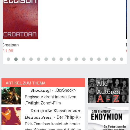
Das Nachtleben auf Cissalda
€ 1,99
ARTIKEL ZUM THEMA
„BioShock“-
Shocking!
Regisseur dreht interaktiven
„Twilight Zone“-Film
Drei große Klassiker zum
Der Philip-K.-
kleinen Preis!
Dick-Omnibus kostet ab heute
eine Woche lang nur € 5,49 im