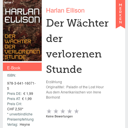
Harlan Ellison
Der Wächter
der
verlorenen
E-Book
Stunde
ISBN:
€ 1,99
Erzählung
978-3-641-16071-
Originaltitel:
Paladin of the Lost Hour
5
Aus dem Amerikanischen von Irene
Preis DE:
€ 1,99
Bonhorst
Preis AT:
€ 1,99
Preis CH:
CHF 2,50*
* unverbindliche
Keine Bewertungen
Preisempfehlung
Verlag:
Heyne