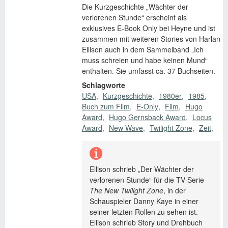
Die Kurzgeschichte „Wächter der
verlorenen Stunde“ erscheint als
exklusives E-Book Only bei Heyne und ist
zusammen mit weiteren Stories von Harlan
Ellison auch in dem Sammelband „Ich
muss schreien und habe keinen Mund“
enthalten. Sie umfasst ca. 37 Buchseiten.
Schlagworte
USA
Kurzgeschichte
1980er
1985
Buch zum Film
E-Only
Film
Hugo
Award
Hugo Gernsback Award
Locus
Award
New Wave
Twilight Zone
Zeit
Ellison schrieb „Der Wächter der
verlorenen Stunde“ für die TV-Serie
The New Twilight Zone
, in der
Schauspieler Danny Kaye in einer
seiner letzten Rollen zu sehen ist.
Ellison schrieb Story und Drehbuch