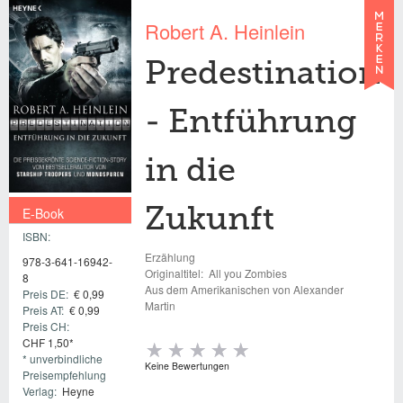
Robert A. Heinlein
Predestination
- Entführung
in die
E-Book
Zukunft
ISBN:
€ 0,99
Erzählung
978-3-641-16942-
Originaltitel:
All you Zombies
8
Aus dem Amerikanischen von Alexander
Preis DE:
€ 0,99
Martin
Preis AT:
€ 0,99
Preis CH:
CHF 1,50*
* unverbindliche
Keine Bewertungen
Preisempfehlung
Verlag:
Heyne