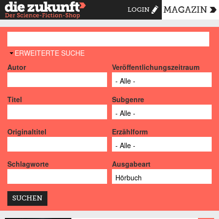
MAGAZIN
LOGIN
AUSBLENDEN
ERWEITERTE SUCHE
Autor
Veröffentlichungszeitraum
Titel
Subgenre
Originaltitel
Erzählform
Schlagworte
Ausgabeart