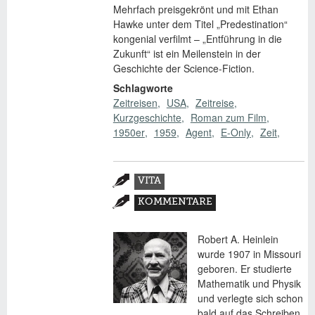
Mehrfach preisgekrönt und mit Ethan
Hawke unter dem Titel „Predestination“
kongenial verfilmt – „Entführung in die
Zukunft“ ist ein Meilenstein in der
Geschichte der Science-Fiction.
Schlagworte
Zeitreisen
USA
Zeitreise
Kurzgeschichte
Roman zum Film
1950er
1959
Agent
E-Only
Zeit
Zusatzmaterial
VITA
(AKTIVER
KOMMENTARE
REITER)
Robert A. Heinlein
wurde 1907 in Missouri
geboren. Er studierte
Mathematik und Physik
und verlegte sich schon
bald auf das Schreiben