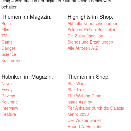
einig – wird auch in der digitalen Zukunft seinen Stellenwert
behalten.
Themen im Magazin:
Highlights im Shop:
Buch
Aktuelle Neuerscheinungen
Film
Science-Fiction-Bestseller
TV
Die Zukunftsedition
Game
Stories und Erzählungen
Gadget
Alle Autoren A-Z
Science
Kolumnen
Rubriken im Magazin:
Themen im Shop:
News
Star Wars
Essay
Star Trek
Review
The Walking Dead
Kolumne
Isaac Asimov
Interview
Per Anhalter durch die Galaxis
Feature
Metro 2033
Der Wüstenplanet
Robert A. Heinlein