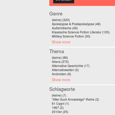
Genre
(keine) (320)
Apply (keine) filter
Apokalypse & Postapokalypse (48)
Apply Apo
Außerirdische (49)
Apply Außerirdische filter
Klassische Science Fiction Literatur (105)
Appl
Military Science Fiction (30)
Apply Military Scie
Show more
Thema
(keine) (86)
Apply (keine) filter
Aliens (375)
Apply Aliens filter
Alternative Geschichte (17)
Apply Alternative G
Alternativwelten (5)
Apply Alternativwelten filt
Androiden (9)
Apply Androiden filter
Show more
Schlagworte
(keine) (7)
Apply (keine) filter
"After Such Knowledge"-Reihe (3)
Apply "Afte
61 Cygni (1)
Apply 61 Cygni filter
1967 (2)
Apply 1967 filter
2010er (25)
Apply 2010er filter