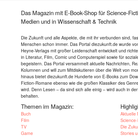
Das Magazin mit E-Book-Shop für Science-Ficti
Medien und in Wissenschaft & Technik
Die Zukunft und alle Aspekte, die mit ihr verbunden sind, fa
Menschen schon immer. Das Portal diezukunft.de wurde von
Heyne-Verlags mit großer Leidenschaft entwickelt und richtet 
in Literatur, Film, Comic und Computerspiel sowie für sozia
begeistern. Das Portal versammelt aktuelle Nachrichten, R
Kolumnen und will zum Mitdiskutieren über die Welt von m
hinaus bietet diezukunft.de Hunderte von E-Books zum Down
Fiction-Romane ebenso wie die großen Klassiker des Genres 
wird. Denn Lesen – da sind sich alle einig – wird auch in der
behalten.
Themen im Magazin:
Highli
Buch
Aktuelle
Film
Science-F
TV
Die Zuku
Game
Stories 