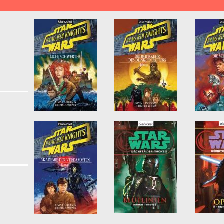
Seiten
kalypse & Postapokalypse filter
y Klassische Science Fiction Literatur filter
nce Fiction filter
eschichte filter
er
r Such Knowledge"-Reihe filter