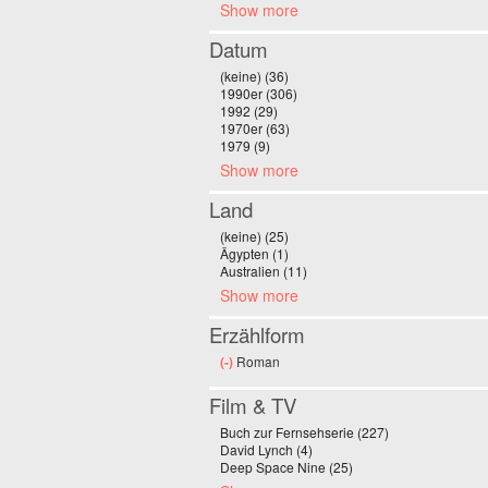
Show more
Datum
(keine) (36)
Apply (keine) filter
1990er (306)
Apply 1990er filter
1992 (29)
Apply 1992 filter
1970er (63)
Apply 1970er filter
1979 (9)
Apply 1979 filter
Show more
Land
(keine) (25)
Apply (keine) filter
Ägypten (1)
Apply Ägypten filter
Australien (11)
Apply Australien filter
Show more
Erzählform
(-)
Remove Roman filter
Roman
Film & TV
Buch zur Fernsehserie (227)
Apply Buch zur F
David Lynch (4)
Apply David Lynch filter
Deep Space Nine (25)
Apply Deep Space Nine 