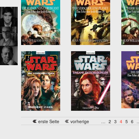
erste Seite
vorherige
…
2
3
4
5
6