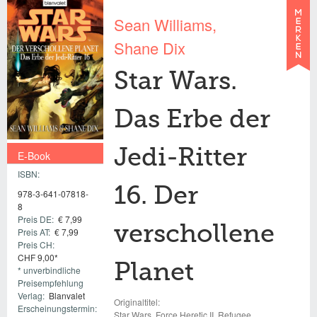
Sean Williams
Shane Dix
Star Wars.
Das Erbe der
Jedi-Ritter
E-Book
ISBN:
€ 7,99
16. Der
978-3-641-07818-
8
Preis DE:
€ 7,99
verschollene
Preis AT:
€ 7,99
Preis CH:
CHF 9,00*
Planet
* unverbindliche
Preisempfehlung
Verlag:
Blanvalet
Originaltitel:
Erscheinungstermin:
Star Wars, Force Heretic II. Refugee