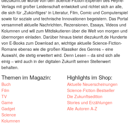
diezukunft.de wurde von den Science-Fiction-Experten des Heyne-
Verlags mit großer Leidenschaft entwickelt und richtet sich an alle,
die sich für „Zukünftiges“ in Literatur, Film, Comic und Computerspiel
sowie für soziale und technische Innovationen begeistern. Das Portal
versammelt aktuelle Nachrichten, Rezensionen, Essays, Videos und
Kolumnen und will zum Mitdiskutieren über die Welt von morgen und
übermorgen einladen. Darüber hinaus bietet diezukunft.de Hunderte
von E-Books zum Download an, wichtige aktuelle Science-Fiction-
Romane ebenso wie die großen Klassiker des Genres – eine
Auswahl, die stetig erweitert wird. Denn Lesen – da sind sich alle
einig – wird auch in der digitalen Zukunft seinen Stellenwert
behalten.
Themen im Magazin:
Highlights im Shop:
Buch
Aktuelle Neuerscheinungen
Film
Science-Fiction-Bestseller
TV
Die Zukunftsedition
Game
Stories und Erzählungen
Gadget
Alle Autoren A-Z
Science
Kolumnen