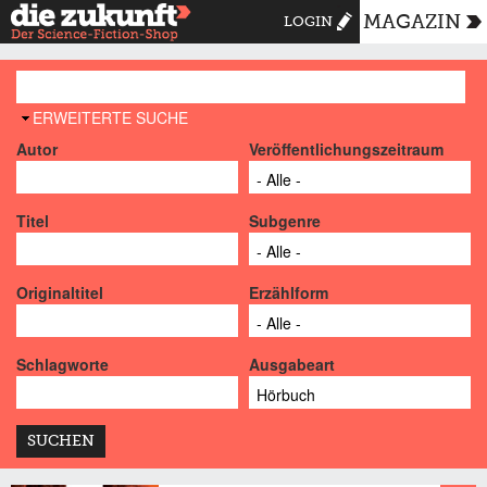
MAGAZIN
LOGIN
AUSBLENDEN
ERWEITERTE SUCHE
Autor
Veröffentlichungszeitraum
Titel
Subgenre
Originaltitel
Erzählform
Schlagworte
Ausgabeart