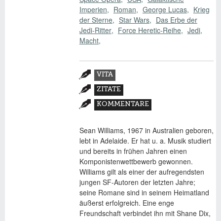
Imperien
Roman
George Lucas
Krieg
der Sterne
Star Wars
Das Erbe der
Jedi-Ritter
Force Heretic-Reihe
Jedi
Macht
Zusatzmaterial
VITA
(AKTIVER
ZITATE
REITER)
KOMMENTARE
Sean Williams, 1967 in Australien geboren,
lebt in Adelaide. Er hat u. a. Musik studiert
und bereits in frühen Jahren einen
Komponistenwettbewerb gewonnen.
Williams gilt als einer der aufregendsten
jungen SF-Autoren der letzten Jahre;
seine Romane sind in seinem Heimatland
äußerst erfolgreich. Eine enge
Freundschaft verbindet ihn mit Shane Dix,