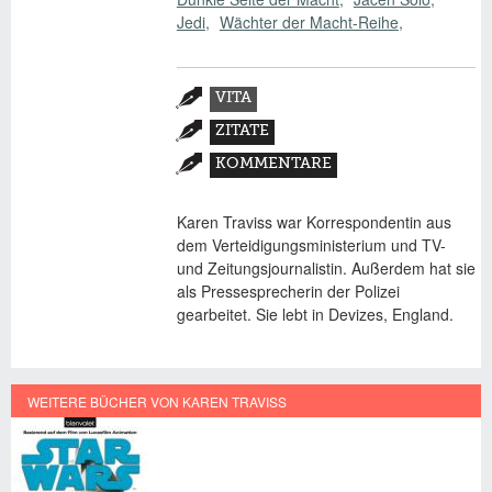
Jedi
Wächter der Macht-Reihe
Zusatzmaterial
VITA
(AKTIVER
ZITATE
REITER)
KOMMENTARE
Karen Traviss war Korrespondentin aus
dem Verteidigungsministerium und TV-
und Zeitungsjournalistin. Außerdem hat sie
als Pressesprecherin der Polizei
gearbeitet. Sie lebt in Devizes, England.
WEITERE BÜCHER VON KAREN TRAVISS