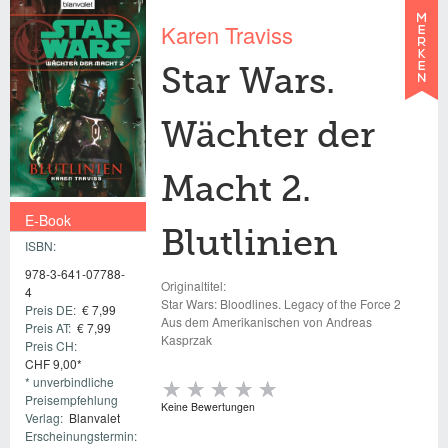
Karen Traviss
Star Wars.
Wächter der
Macht 2.
E-Book
Blutlinien
ISBN:
€ 7,99
978-3-641-07788-
Originaltitel:
4
Star Wars: Bloodlines. Legacy of the Force 2
Preis DE:
€ 7,99
Aus dem Amerikanischen von Andreas
Preis AT:
€ 7,99
Kasprzak
Preis CH:
CHF 9,00*
* unverbindliche
Preisempfehlung
Keine Bewertungen
Verlag:
Blanvalet
Erscheinungstermin: