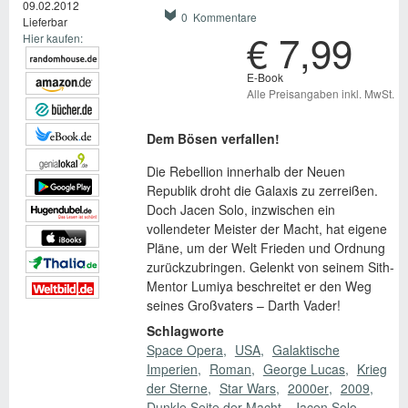
09.02.2012
0 Kommentare
Lieferbar
€ 7,99
Hier kaufen:
E-Book
Alle Preisangaben inkl. MwSt.
Dem Bösen verfallen!
Die Rebellion innerhalb der Neuen
Republik droht die Galaxis zu zerreißen.
Doch Jacen Solo, inzwischen ein
vollendeter Meister der Macht, hat eigene
Pläne, um der Welt Frieden und Ordnung
zurückzubringen. Gelenkt von seinem Sith-
Mentor Lumiya beschreitet er den Weg
seines Großvaters – Darth Vader!
Schlagworte
Space Opera
USA
Galaktische
Imperien
Roman
George Lucas
Krieg
der Sterne
Star Wars
2000er
2009
Dunkle Seite der Macht
Jacen Solo