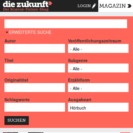
MAGAZIN
LOGIN
AUSBLENDEN
ERWEITERTE SUCHE
Autor
Veröffentlichungszeitraum
Titel
Subgenre
Originaltitel
Erzählform
Schlagworte
Ausgabeart