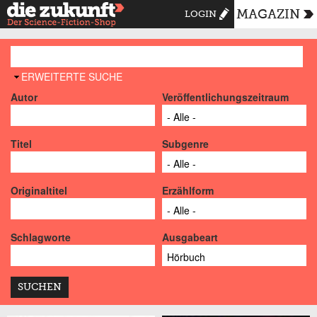
MAGAZIN
LOGIN
AUSBLENDEN
ERWEITERTE SUCHE
Autor
Veröffentlichungszeitraum
Titel
Subgenre
Originaltitel
Erzählform
Schlagworte
Ausgabeart