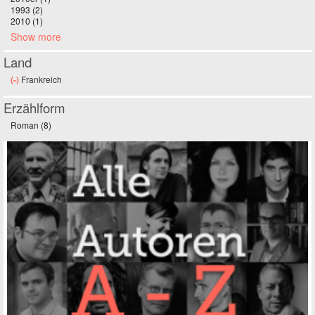
1993 (2)
Apply 1993 filter
2010 (1)
Apply 2010 filter
Show more
Land
(-)
Remove Frankreich filter
Frankreich
Erzählform
Roman (8)
Apply Roman filter