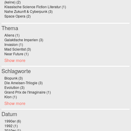
(keine) (2)
Apply (keine) filter
Klassische Science Fiction Literatur (1)
Apply Klassische Science Fiction
Nahe Zukunft & Cyberpunk (3)
Apply Nahe Zukunft & Cyberpunk filter
Literatur filter
Space Opera (2)
Apply Space Opera filter
Thema
Aliens (1)
Apply Aliens filter
Galaktische Imperien (3)
Apply Galaktische Imperien filter
Invasion (1)
Apply Invasion filter
Mad Scientist (3)
Apply Mad Scientist filter
Near Future (1)
Apply Near Future filter
Show more
Schlagworte
Biopunk (3)
Apply Biopunk filter
Die Ameisen-Trilogie (3)
Apply Die Ameisen-Trilogie filter
Evolution (3)
Apply Evolution filter
Grand Prix de l'Imaginaire (1)
Apply Grand Prix de l'Imaginaire filter
Klon (1)
Apply Klon filter
Show more
Datum
1990er (6)
Apply 1990er filter
1992 (1)
Apply 1992 filter
2010er (1)
Apply 2010er filter