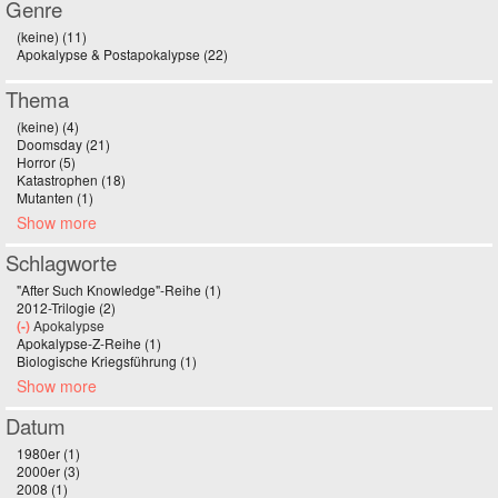
Genre
(keine) (11)
Apply (keine) filter
Apokalypse & Postapokalypse (22)
Apply Apokalypse & Postapokalypse filter
Thema
(keine) (4)
Apply (keine) filter
Doomsday (21)
Apply Doomsday filter
Horror (5)
Apply Horror filter
Katastrophen (18)
Apply Katastrophen filter
Mutanten (1)
Apply Mutanten filter
Show more
Schlagworte
"After Such Knowledge"-Reihe (1)
Apply "After Such Knowledge"-Reihe filter
2012-Trilogie (2)
Apply 2012-Trilogie filter
(-)
Remove Apokalypse filter
Apokalypse
Apokalypse-Z-Reihe (1)
Apply Apokalypse-Z-Reihe filter
Biologische Kriegsführung (1)
Apply Biologische Kriegsführung filter
Show more
Datum
1980er (1)
Apply 1980er filter
2000er (3)
Apply 2000er filter
2008 (1)
Apply 2008 filter