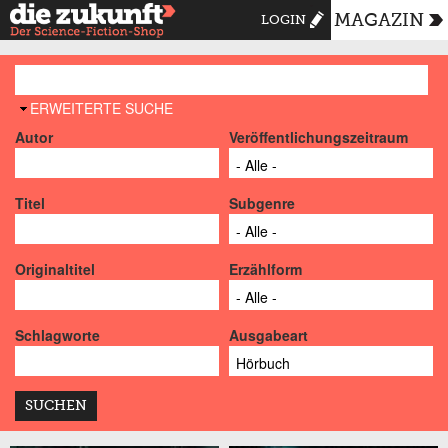
MAGAZIN
LOGIN
AUSBLENDEN
ERWEITERTE SUCHE
Autor
Veröffentlichungszeitraum
Titel
Subgenre
Originaltitel
Erzählform
Schlagworte
Ausgabeart