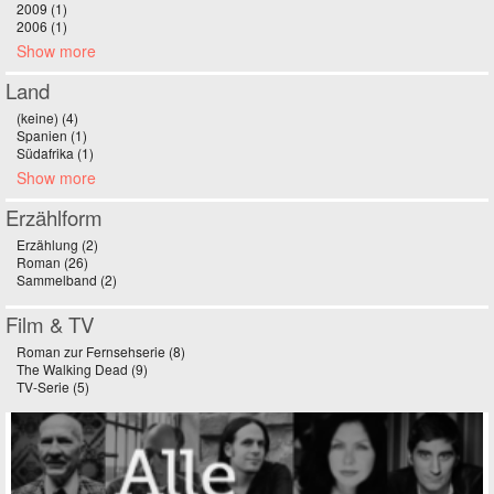
2009 (1)
Apply 2009 filter
2006 (1)
Apply 2006 filter
Show more
Land
(keine) (4)
Apply (keine) filter
Spanien (1)
Apply Spanien filter
Südafrika (1)
Apply Südafrika filter
Show more
Erzählform
Erzählung (2)
Apply Erzählung filter
Roman (26)
Apply Roman filter
Sammelband (2)
Apply Sammelband filter
Film & TV
Roman zur Fernsehserie (8)
Apply Roman zur Fernsehserie filter
The Walking Dead (9)
Apply The Walking Dead filter
TV-Serie (5)
Apply TV-Serie filter