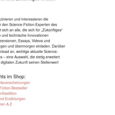
szinieren und interessieren die
 den Science-Fiction-Experten des
sich an alle, die sich für „Zukünftiges“
le und technische Innovationen
ezensionen, Essays, Videos und
orgen und übermorgen einladen. Darüber
load an, wichtige aktuelle Science-
– eine Auswahl, die stetig erweitert
 digitalen Zukunft seinen Stellenwert
ghts im Shop:
 Neuerscheinungen
iction-Bestseller
nftsedition
und Erzählungen
oren A-Z