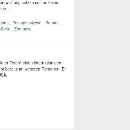
rzweiflung setzen seiner kleinen
eben …
ophen
Postapokalypse
Roman
-Serie
Zombies
Unter Toten“ einen internationalen
bt bereits an weiteren Romanen. Er
USA.