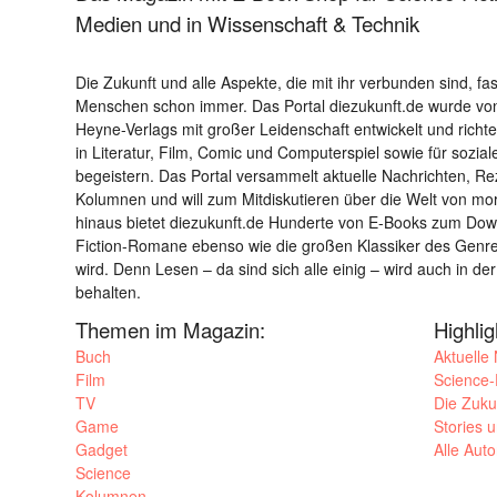
Medien und in Wissenschaft & Technik
Die Zukunft und alle Aspekte, die mit ihr verbunden sind, fa
Menschen schon immer. Das Portal diezukunft.de wurde von
Heyne-Verlags mit großer Leidenschaft entwickelt und richtet 
in Literatur, Film, Comic und Computerspiel sowie für sozia
begeistern. Das Portal versammelt aktuelle Nachrichten, R
Kolumnen und will zum Mitdiskutieren über die Welt von m
hinaus bietet diezukunft.de Hunderte von E-Books zum Down
Fiction-Romane ebenso wie die großen Klassiker des Genres 
wird. Denn Lesen – da sind sich alle einig – wird auch in der
behalten.
Themen im Magazin:
Highli
Buch
Aktuelle
Film
Science-F
TV
Die Zuku
Game
Stories 
Gadget
Alle Aut
Science
Kolumnen