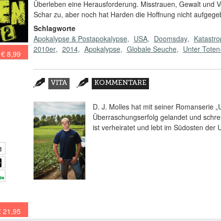
Überleben eine Herausforderung. Misstrauen, Gewalt und Ve
Schar zu, aber noch hat Harden die Hoffnung nicht aufgeg
Schlagworte
Apokalypse & Postapokalypse
USA
Doomsday
Katastr
2010er
2014
Apokalypse
Globale Seuche
Unter Toten
€ 8,99
Zusatzmaterial
VITA
KOMMENTARE
(AKTIVER
REITER)
D. J. Molles hat mit seiner Romanserie „
Überraschungserfolg gelandet und schrei
ist verheiratet und lebt im Südosten der 
€ 21,95