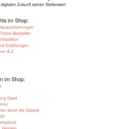
 digitalen Zukunft seinen Stellenwert
ghts im Shop:
 Neuerscheinungen
iction-Bestseller
nftsedition
und Erzählungen
oren A-Z
n im Shop:
s
k
king Dead
imov
lter durch die Galaxis
033
tenplanet
. Heinlein