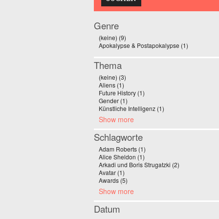
Genre
(keine) (9)
Apply (keine) filter
Apokalypse & Postapokalypse (1)
Apply Apoka
Thema
(keine) (3)
Apply (keine) filter
Aliens (1)
Apply Aliens filter
Future History (1)
Apply Future History filter
Gender (1)
Apply Gender filter
Künstliche Intelligenz (1)
Apply Künstliche Intel
Show more
Schlagworte
Adam Roberts (1)
Apply Adam Roberts filter
Alice Sheldon (1)
Apply Alice Sheldon filter
Arkadi und Boris Strugatzki (2)
Apply Arkadi un
Avatar (1)
Apply Avatar filter
Awards (5)
Apply Awards filter
Show more
Datum