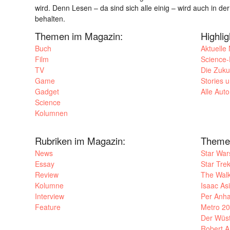
wird. Denn Lesen – da sind sich alle einig – wird auch in der
behalten.
Themen im Magazin:
Highli
Buch
Aktuelle
Film
Science-F
TV
Die Zuku
Game
Stories 
Gadget
Alle Aut
Science
Kolumnen
Rubriken im Magazin:
Theme
News
Star War
Essay
Star Tre
Review
The Wal
Kolumne
Isaac As
Interview
Per Anha
Feature
Metro 2
Der Wüs
Robert A