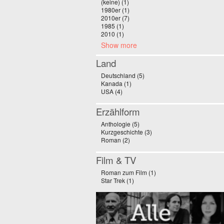
(keine) (1)
Apply (keine) filter
1980er (1)
Apply 1980er filter
2010er (7)
Apply 2010er filter
1985 (1)
Apply 1985 filter
2010 (1)
Apply 2010 filter
Show more
Land
Deutschland (5)
Apply Deutschland filter
Kanada (1)
Apply Kanada filter
USA (4)
Apply USA filter
Erzählform
Anthologie (5)
Apply Anthologie filter
Kurzgeschichte (3)
Apply Kurzgeschichte filter
Roman (2)
Apply Roman filter
Film & TV
Roman zum Film (1)
Apply Roman zum Film fil
Star Trek (1)
Apply Star Trek filter