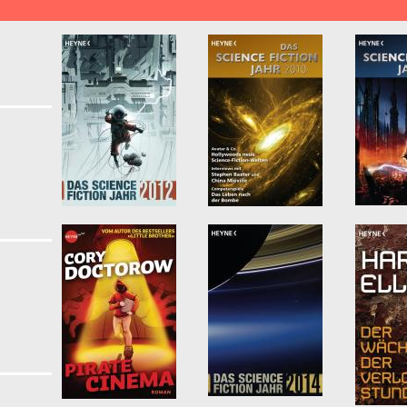
lypse & Postapokalypse filter
ligenz filter
d Boris Strugatzki filter