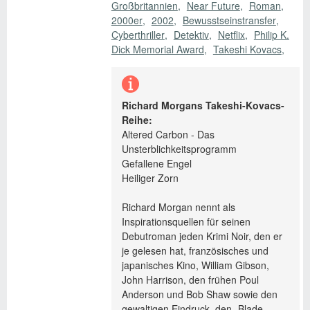
Großbritannien
Near Future
Roman
2000er
2002
Bewusstseinstransfer
Cyberthriller
Detektiv
Netflix
Philip K.
Dick Memorial Award
Takeshi Kovacs
Richard Morgans Takeshi-Kovacs-
Reihe:
Altered Carbon - Das
Unsterblichkeitsprogramm
Gefallene Engel
Heiliger Zorn
Richard Morgan nennt als
Inspirationsquellen für seinen
Debutroman jeden Krimi Noir, den er
je gelesen hat, französisches und
japanisches Kino, William Gibson,
John Harrison, den frühen Poul
Anderson und Bob Shaw sowie den
gewaltigen Eindruck, den „Blade