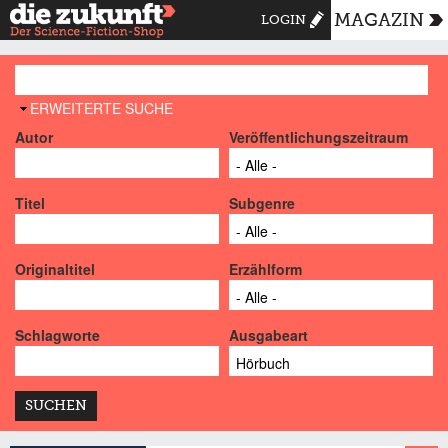
MAGAZIN
LOGIN
AUSBLENDEN
ERWEITERTE SUCHE
Autor
Veröffentlichungszeitraum
Titel
Subgenre
Originaltitel
Erzählform
Schlagworte
Ausgabeart