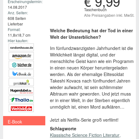
€ 9,99
Erscheinungstermin:
14.08.2017
Taschenbuch
Anz. Seiten:
Alle Preisangaben inkl. MwSt.
608 Seiten
Lieferbar
Format:
Welche Bedeutung hat der Tod in einer
11,8x18,7 cm
Welt der Unsterblichen?
Hier kaufen:
Im fünfundzwanzigsten Jahrhundert ist die
Wirklichkeit längst digital, und der
menschliche Geist kann wie ein Programm
in einen neuen Körper heruntergeladen
werden. Als der ehemalige Elitesoldat
Takeshi Kovacs nach fünfhundert Jahren
wieder aufwacht, ist sein schlimmster
Albtraum wahr geworden. Und jetzt muss
er in einer Welt, in der Sterben eigentlich
unmöglich ist, einen Mord aufklären…
Jetzt als Netflix-Serie groß verfilmt!
E-Book
Schlagworte
€ 9,99
Klassische Science Fiction Literatur