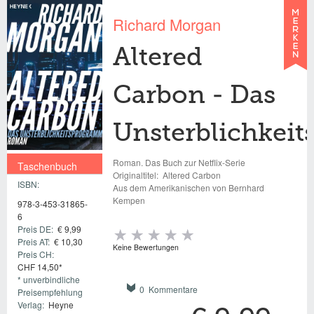
Richard Morgan
Altered
Carbon - Das
Unsterblichkei
Roman. Das Buch zur Netflix-Serie
Taschenbuch
Originaltitel:
Altered Carbon
ISBN:
€ 9,99
Aus dem Amerikanischen von Bernhard
Kempen
978-3-453-31865-
6
Preis DE:
€ 9,99
Preis AT:
€ 10,30
Keine Bewertungen
Preis CH:
CHF 14,50*
* unverbindliche
0 Kommentare
Preisempfehlung
Verlag:
Heyne