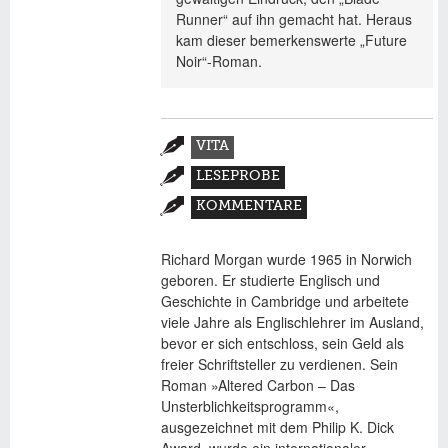
Runner“ auf ihn gemacht hat. Heraus
kam dieser bemerkenswerte „Future
Noir“-Roman.
Zusatzmaterial
VITA
(AKTIVER
LESEPROBE
REITER)
KOMMENTARE
Richard Morgan wurde 1965 in Norwich
geboren. Er studierte Englisch und
Geschichte in Cambridge und arbeitete
viele Jahre als Englischlehrer im Ausland,
bevor er sich entschloss, sein Geld als
freier Schriftsteller zu verdienen. Sein
Roman »Altered Carbon – Das
Unsterblichkeitsprogramm«,
ausgezeichnet mit dem Philip K. Dick